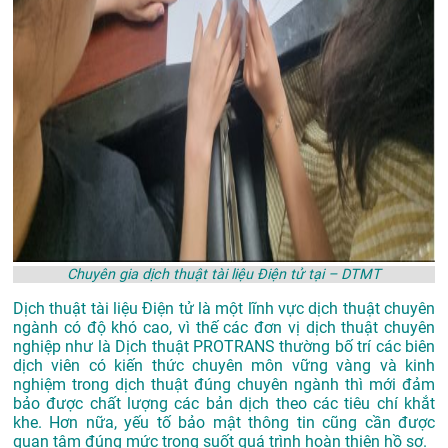
Chuyên gia dịch thuật tài liệu Điện tử tại – DTMT
Dịch thuật tài liệu Điện tử là một lĩnh vực dịch thuật chuyên
ngành có độ khó cao, vì thế các đơn vị dịch thuật chuyên
nghiệp như là
Dịch thuật PROTRANS
thường bố trí các biên
dịch viên có kiến thức chuyên môn vững vàng và kinh
nghiệm trong dịch thuật đúng chuyên ngành thì mới đảm
bảo được chất lượng các bản dịch theo các tiêu chí khắt
khe. Hơn nữa, yếu tố bảo mật thông tin cũng cần được
quan tâm đúng mức trong suốt quá trình hoàn thiện hồ sơ.