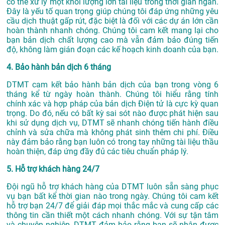
có thể xử lý một khối lượng lớn tài liệu trong thời gian ngắn.
Đây là yếu tố quan trọng giúp chúng tôi đáp ứng những yêu
cầu dịch thuật gấp rút, đặc biệt là đối với các dự án lớn cần
hoàn thành nhanh chóng. Chúng tôi cam kết mang lại cho
bạn bản dịch chất lượng cao mà vẫn đảm bảo đúng tiến
độ, không làm gián đoạn các kế hoạch kinh doanh của bạn.
4. Bảo hành bản dịch 6 tháng
DTMT cam kết bảo hành bản dịch của bạn trong vòng 6
tháng kể từ ngày hoàn thành. Chúng tôi hiểu rằng tính
chính xác và hợp pháp của bản dịch Điện tử là cực kỳ quan
trọng. Do đó, nếu có bất kỳ sai sót nào được phát hiện sau
khi sử dụng dịch vụ, DTMT sẽ nhanh chóng tiến hành điều
chỉnh và sửa chữa mà không phát sinh thêm chi phí. Điều
này đảm bảo rằng bạn luôn có trong tay những tài liệu thầu
hoàn thiện, đáp ứng đầy đủ các tiêu chuẩn pháp lý.
5. Hỗ trợ khách hàng 24/7
Đội ngũ hỗ trợ khách hàng của DTMT luôn sẵn sàng phục
vụ bạn bất kể thời gian nào trong ngày. Chúng tôi cam kết
hỗ trợ bạn 24/7 để giải đáp mọi thắc mắc và cung cấp các
thông tin cần thiết một cách nhanh chóng. Với sự tận tâm
và chuyên nghiệp, DTMT đảm bảo rằng bạn sẽ nhận được