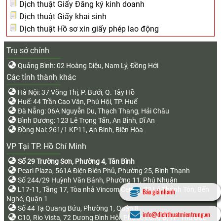
Dịch thuật Giấy Đăng ký kinh doanh
Dịch thuật Giấy khai sinh
Dịch thuật Hồ sơ xin giấy phép lao động
Trụ sở chính
Quảng Bình: 02 Hoàng Diệu, Nam Lý, Đồng Hới
Các tỉnh thành khác
Hà Nội: 37 Võng Thị, P. Bưởi, Q. Tây Hồ
Huế: 44 Trần Cao Vân, Phú Hội, TP. Huế
Đà Nẵng: 06A Nguyễn Du, Thạch Thang, Hải Châu
Bình Dương: 123 Lê Trọng Tấn, An Bình, Dĩ An
Đồng Nai: 261/1 KP11, An Bình, Biên Hòa
VP Tại TP. Hồ Chí Minh
Số 29 Trường Sơn, Phường 4, Tân Bình
Pearl Plaza, 561A Điện Biên Phủ, Phường 25, Bình Thạnh
Số 244/29 Huỳnh Văn Bánh, Phường 11, Phú Nhuận
L17-11, Tầng 17, Tòa nhà Vincom Center, 72 Lê Thánh Tôn, Bến
Báo giá nhanh
Nghé, Quận 1
Số 44 Tạ Quang Bửu, Phường 1, Quận 8
info@dichthuatmientrung.vn
C10, Rio Vista, 72 Dương Đình Hội, Phước Long B, TP. Thủ Đức