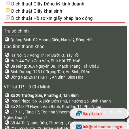
Dịch thuật Giấy Đăng ký kinh doanh
Dịch thuật Giấy khai sinh
Dịch thuật Hồ sơ xin giấy phép lao động
Trụ sở chính
Quảng Bình: 02 Hoàng Diệu, Nam Lý, Đồng Hới
Các tỉnh thành khác
Hà Nội: 37 Võng Thị, P. Bưởi, Q. Tây Hồ
Huế: 44 Trần Cao Vân, Phú Hội, TP. Huế
Đà Nẵng: 06A Nguyễn Du, Thạch Thang, Hải Châu
Bình Dương: 123 Lê Trọng Tấn, An Bình, Dĩ An
Đồng Nai: 261/1 KP11, An Bình, Biên Hòa
VP Tại TP. Hồ Chí Minh
Số 29 Trường Sơn, Phường 4, Tân Bình
Pearl Plaza, 561A Điện Biên Phủ, Phường 25, Bình Thạnh
Số 244/29 Huỳnh Văn Bánh, Phường 11, Phú Nhuận
L17-11, Tầng 17, Tòa nhà Vincom Center, 72 Lê Thánh Tôn, Bến
Báo giá nhanh
Nghé, Quận 1
Số 44 Tạ Quang Bửu, Phường 1, Quận 8
info@dichthuatmientrung.vn
C10, Rio Vista, 72 Dương Đình Hội, Phước Long B, TP. Thủ Đức