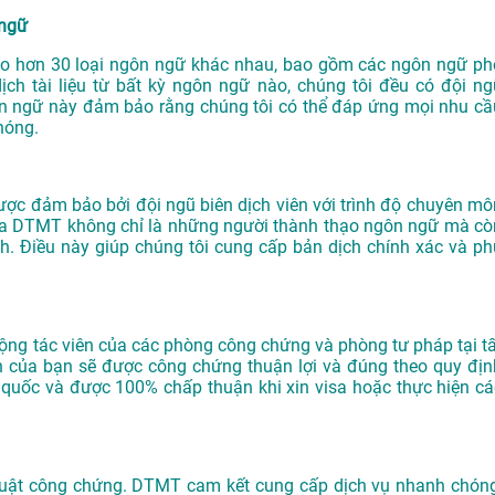
 ngữ
o hơn 30 loại ngôn ngữ khác nhau, bao gồm các ngôn ngữ ph
ịch tài liệu từ bất kỳ ngôn ngữ nào, chúng tôi đều có đội ng
ôn ngữ này đảm bảo rằng chúng tôi có thể đáp ứng mọi nhu cầ
hóng.
ược đảm bảo bởi đội ngũ biên dịch viên với trình độ chuyên mô
của DTMT không chỉ là những người thành thạo ngôn ngữ mà cò
nh. Điều này giúp chúng tôi cung cấp bản dịch chính xác và ph
 cộng tác viên của các phòng công chứng và phòng tư pháp tại tấ
h của bạn sẽ được công chứng thuận lợi và đúng theo quy địn
n quốc và được 100% chấp thuận khi xin visa hoặc thực hiện cá
 thuật công chứng. DTMT cam kết cung cấp dịch vụ nhanh chóng