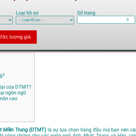
Loại hồ sơ
Số trang
Ước lượng giá
ng?
 tại của DTMT?
oại ngôn ngữ
 môn cao
t Miền Trung (DTMT)
là sự lựa chọn hàng đầu mà bạn nên câ
uật công chứng cho các ngôn ngữ Anh, Nhật, Trung, và Hàn, ca