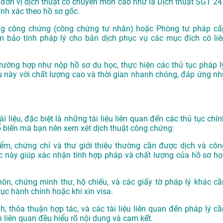
 đơn vị dịch thuật có chuyên môn cao như là
Dịch thuật SGT 24
nh xác theo hồ sơ gốc.
ng công chứng (công chứng tư nhân) hoặc Phòng tư pháp cấ
 bảo tính pháp lý cho bản dịch phục vụ các mục đích có liê
rường hợp như nộp hồ sơ du học, thực hiện các thủ tục pháp lý
ụ này với chất lượng cao và thời gian nhanh chóng, đáp ứng nh
i liệu, đặc biệt là những tài liệu liên quan đến các thủ tục chí
phổ biến mà bạn nên xem xét dịch thuật công chứng:
ểm, chứng chỉ và thư giới thiệu thường cần được dịch và côn
c này giúp xác nhận tính hợp pháp và chất lượng của hồ sơ họ
hôn, chứng minh thư, hộ chiếu, và các giấy tờ pháp lý khác cầ
ục hành chính hoặc khi xin visa.
 thỏa thuận hợp tác, và các tài liệu liên quan đến pháp lý cầ
liên quan đều hiểu rõ nội dung và cam kết.