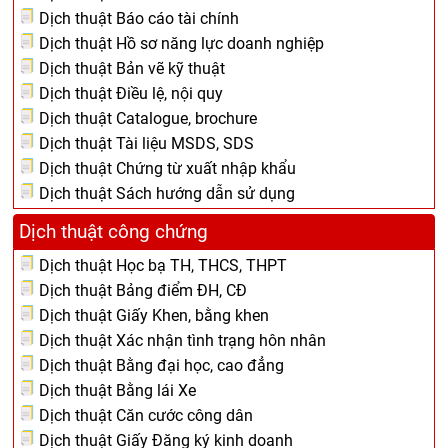
Dịch thuật Báo cáo tài chính
Dịch thuật Hồ sơ năng lực doanh nghiệp
Dịch thuật Bản vẽ kỹ thuật
Dịch thuật Điều lệ, nội quy
Dịch thuật Catalogue, brochure
Dịch thuật Tài liệu MSDS, SDS
Dịch thuật Chứng từ xuất nhập khẩu
Dịch thuật Sách hướng dẫn sử dụng
Dịch thuật công chứng
Dịch thuật Học bạ TH, THCS, THPT
Dịch thuật Bảng điểm ĐH, CĐ
Dịch thuật Giấy Khen, bằng khen
Dịch thuật Xác nhận tình trạng hôn nhân
Dịch thuật Bằng đại học, cao đẳng
Dịch thuật Bằng lái Xe
Dịch thuật Căn cước công dân
Dịch thuật Giấy Đăng ký kinh doanh