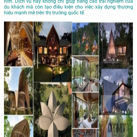
hơn. Dịch vụ này không chỉ giúp nâng cao trải nghiệm của
du khách mà còn tạo điều kiện cho việc xây dựng thương
hiệu mạnh mẽ trên thị trường quốc tế.