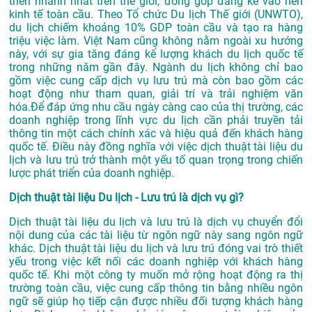
triển nhanh nhất trên thế giới, đóng góp đáng kể vào nền
kinh tế toàn cầu. Theo Tổ chức Du lịch Thế giới (UNWTO),
du lịch chiếm khoảng 10% GDP toàn cầu và tạo ra hàng
triệu việc làm. Việt Nam cũng không nằm ngoài xu hướng
này, với sự gia tăng đáng kể lượng khách du lịch quốc tế
trong những năm gần đây. Ngành du lịch không chỉ bao
gồm việc cung cấp dịch vụ lưu trú mà còn bao gồm các
hoạt động như tham quan, giải trí và trải nghiệm văn
hóa.Để đáp ứng nhu cầu ngày càng cao của thị trường, các
doanh nghiệp trong lĩnh vực du lịch cần phải truyền tải
thông tin một cách chính xác và hiệu quả đến khách hàng
quốc tế. Điều này đồng nghĩa với việc dịch thuật tài liệu du
lịch và lưu trú trở thành một yếu tố quan trọng trong chiến
lược phát triển của doanh nghiệp.
Dịch thuật tài liệu Du lịch - Lưu trú là dịch vụ gì?
Dịch thuật tài liệu du lịch và lưu trú là dịch vụ chuyển đổi
nội dung của các tài liệu từ ngôn ngữ này sang ngôn ngữ
khác. Dịch thuật tài liệu du lịch và lưu trú đóng vai trò thiết
yếu trong việc kết nối các doanh nghiệp với khách hàng
quốc tế. Khi một công ty muốn mở rộng hoạt động ra thị
trường toàn cầu, việc cung cấp thông tin bằng nhiều ngôn
ngữ sẽ giúp họ tiếp cận được nhiều đối tượng khách hàng