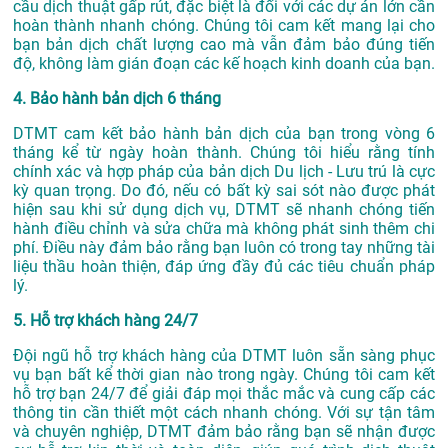
cầu dịch thuật gấp rút, đặc biệt là đối với các dự án lớn cần
hoàn thành nhanh chóng. Chúng tôi cam kết mang lại cho
bạn bản dịch chất lượng cao mà vẫn đảm bảo đúng tiến
độ, không làm gián đoạn các kế hoạch kinh doanh của bạn.
4. Bảo hành bản dịch 6 tháng
DTMT cam kết bảo hành bản dịch của bạn trong vòng 6
tháng kể từ ngày hoàn thành. Chúng tôi hiểu rằng tính
chính xác và hợp pháp của bản dịch Du lịch - Lưu trú là cực
kỳ quan trọng. Do đó, nếu có bất kỳ sai sót nào được phát
hiện sau khi sử dụng dịch vụ, DTMT sẽ nhanh chóng tiến
hành điều chỉnh và sửa chữa mà không phát sinh thêm chi
phí. Điều này đảm bảo rằng bạn luôn có trong tay những tài
liệu thầu hoàn thiện, đáp ứng đầy đủ các tiêu chuẩn pháp
lý.
5. Hỗ trợ khách hàng 24/7
Đội ngũ hỗ trợ khách hàng của DTMT luôn sẵn sàng phục
vụ bạn bất kể thời gian nào trong ngày. Chúng tôi cam kết
hỗ trợ bạn 24/7 để giải đáp mọi thắc mắc và cung cấp các
thông tin cần thiết một cách nhanh chóng. Với sự tận tâm
và chuyên nghiệp, DTMT đảm bảo rằng bạn sẽ nhận được