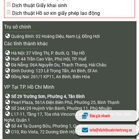
Dịch thuật Giấy khai sinh
Dịch thuật Hồ sơ xin giấy phép lao động
Trụ sở chính
Quảng Bình: 02 Hoàng Diệu, Nam Lý, Đồng Hới
Các tỉnh thành khác
Hà Nội: 37 Võng Thị, P. Bưởi, Q. Tây Hồ
Huế: 44 Trần Cao Vân, Phú Hội, TP. Huế
Đà Nẵng: 06A Nguyễn Du, Thạch Thang, Hải Châu
Bình Dương: 123 Lê Trọng Tấn, An Bình, Dĩ An
Đồng Nai: 261/1 KP11, An Bình, Biên Hòa
VP Tại TP. Hồ Chí Minh
Số 29 Trường Sơn, Phường 4, Tân Bình
Pearl Plaza, 561A Điện Biên Phủ, Phường 25, Bình Thạnh
Số 244/29 Huỳnh Văn Bánh, Phường 11, Phú Nhuận
L17-11, Tầng 17, Tòa nhà Vincom Center, 72 Lê Thánh Tôn, Bến
Báo giá nhanh
Nghé, Quận 1
Số 44 Tạ Quang Bửu, Phường 1, Quận 8
info@dichthuatmientrung.vn
C10, Rio Vista, 72 Dương Đình Hội, Phước Long B, TP. Thủ Đức