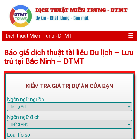
Dịch thuật Miền Trung - DTMT
Báo giá dịch thuật tài liệu Du lịch – Lưu
trú tại Bắc Ninh – DTMT
KIỂM TRA GIÁ TRỊ DỰ ÁN CỦA BẠN
Ngôn ngữ nguồn
Ngôn ngữ đích
Loại hồ sơ