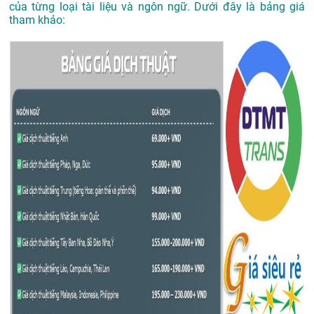
của từng loại tài liệu và ngôn ngữ. Dưới đây là bảng giá
tham khảo: