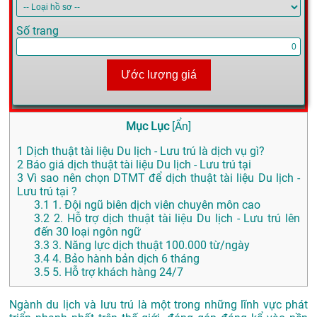
Số trang
Ước lượng giá
Mục Lục
[
Ẩn
]
1
Dịch thuật tài liệu Du lịch - Lưu trú là dịch vụ gì?
2
Báo giá dịch thuật tài liệu Du lịch - Lưu trú tại
3
Vì sao nên chọn DTMT để dịch thuật tài liệu Du lịch -
Lưu trú tại ?
3.1
1. Đội ngũ biên dịch viên chuyên môn cao
3.2
2. Hỗ trợ dịch thuật tài liệu Du lịch - Lưu trú lên
đến 30 loại ngôn ngữ
3.3
3. Năng lực dịch thuật 100.000 từ/ngày
3.4
4. Bảo hành bản dịch 6 tháng
3.5
5. Hỗ trợ khách hàng 24/7
Ngành du lịch và lưu trú là một trong những lĩnh vực phát