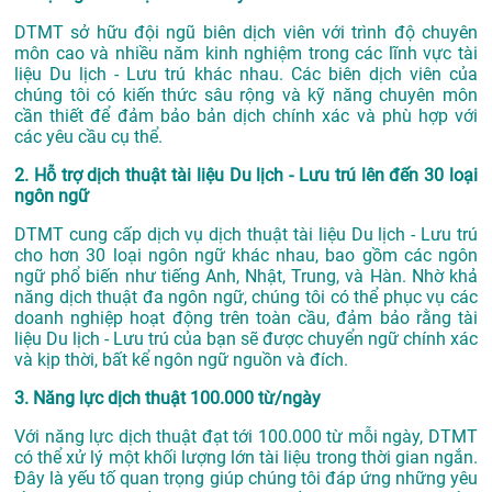
DTMT sở hữu đội ngũ biên dịch viên với trình độ chuyên
môn cao và nhiều năm kinh nghiệm trong các lĩnh vực tài
liệu Du lịch - Lưu trú khác nhau. Các biên dịch viên của
chúng tôi có kiến thức sâu rộng và kỹ năng chuyên môn
cần thiết để đảm bảo bản dịch chính xác và phù hợp với
các yêu cầu cụ thể.
2. Hỗ trợ dịch thuật tài liệu Du lịch - Lưu trú lên đến 30 loại
ngôn ngữ
DTMT cung cấp dịch vụ dịch thuật tài liệu Du lịch - Lưu trú
cho hơn 30 loại ngôn ngữ khác nhau, bao gồm các ngôn
ngữ phổ biến như tiếng Anh, Nhật, Trung, và Hàn. Nhờ khả
năng dịch thuật đa ngôn ngữ, chúng tôi có thể phục vụ các
doanh nghiệp hoạt động trên toàn cầu, đảm bảo rằng tài
liệu Du lịch - Lưu trú của bạn sẽ được chuyển ngữ chính xác
và kịp thời, bất kể ngôn ngữ nguồn và đích.
3. Năng lực dịch thuật 100.000 từ/ngày
Với năng lực dịch thuật đạt tới 100.000 từ mỗi ngày, DTMT
có thể xử lý một khối lượng lớn tài liệu trong thời gian ngắn.
Đây là yếu tố quan trọng giúp chúng tôi đáp ứng những yêu