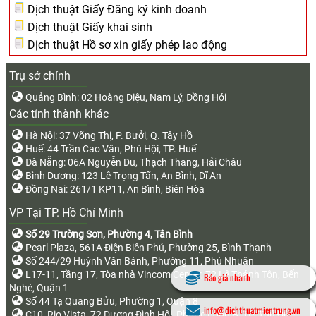
Dịch thuật Giấy Đăng ký kinh doanh
Dịch thuật Giấy khai sinh
Dịch thuật Hồ sơ xin giấy phép lao động
Trụ sở chính
Quảng Bình: 02 Hoàng Diệu, Nam Lý, Đồng Hới
Các tỉnh thành khác
Hà Nội: 37 Võng Thị, P. Bưởi, Q. Tây Hồ
Huế: 44 Trần Cao Vân, Phú Hội, TP. Huế
Đà Nẵng: 06A Nguyễn Du, Thạch Thang, Hải Châu
Bình Dương: 123 Lê Trọng Tấn, An Bình, Dĩ An
Đồng Nai: 261/1 KP11, An Bình, Biên Hòa
VP Tại TP. Hồ Chí Minh
Số 29 Trường Sơn, Phường 4, Tân Bình
Pearl Plaza, 561A Điện Biên Phủ, Phường 25, Bình Thạnh
Số 244/29 Huỳnh Văn Bánh, Phường 11, Phú Nhuận
L17-11, Tầng 17, Tòa nhà Vincom Center, 72 Lê Thánh Tôn, Bến
Báo giá nhanh
Nghé, Quận 1
Số 44 Tạ Quang Bửu, Phường 1, Quận 8
info@dichthuatmientrung.vn
C10, Rio Vista, 72 Dương Đình Hội, Phước Long B, TP. Thủ Đức