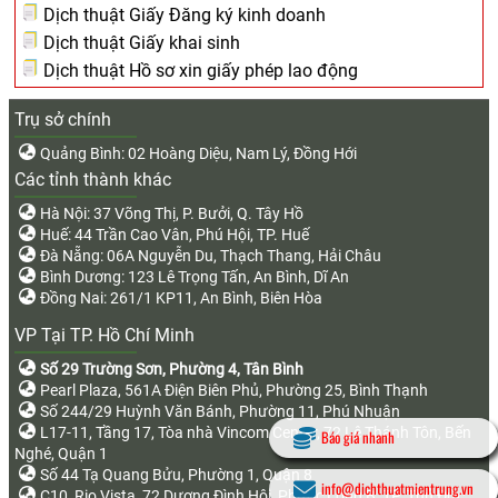
Dịch thuật Giấy Đăng ký kinh doanh
Dịch thuật Giấy khai sinh
Dịch thuật Hồ sơ xin giấy phép lao động
Trụ sở chính
Quảng Bình: 02 Hoàng Diệu, Nam Lý, Đồng Hới
Các tỉnh thành khác
Hà Nội: 37 Võng Thị, P. Bưởi, Q. Tây Hồ
Huế: 44 Trần Cao Vân, Phú Hội, TP. Huế
Đà Nẵng: 06A Nguyễn Du, Thạch Thang, Hải Châu
Bình Dương: 123 Lê Trọng Tấn, An Bình, Dĩ An
Đồng Nai: 261/1 KP11, An Bình, Biên Hòa
VP Tại TP. Hồ Chí Minh
Số 29 Trường Sơn, Phường 4, Tân Bình
Pearl Plaza, 561A Điện Biên Phủ, Phường 25, Bình Thạnh
Số 244/29 Huỳnh Văn Bánh, Phường 11, Phú Nhuận
L17-11, Tầng 17, Tòa nhà Vincom Center, 72 Lê Thánh Tôn, Bến
Báo giá nhanh
Nghé, Quận 1
Số 44 Tạ Quang Bửu, Phường 1, Quận 8
info@dichthuatmientrung.vn
C10, Rio Vista, 72 Dương Đình Hội, Phước Long B, TP. Thủ Đức