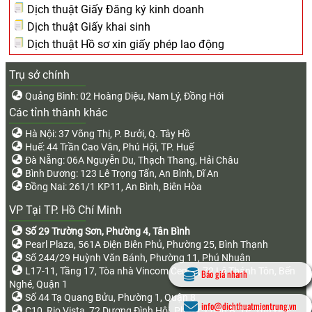
Dịch thuật Giấy Đăng ký kinh doanh
Dịch thuật Giấy khai sinh
Dịch thuật Hồ sơ xin giấy phép lao động
Trụ sở chính
Quảng Bình: 02 Hoàng Diệu, Nam Lý, Đồng Hới
Các tỉnh thành khác
Hà Nội: 37 Võng Thị, P. Bưởi, Q. Tây Hồ
Huế: 44 Trần Cao Vân, Phú Hội, TP. Huế
Đà Nẵng: 06A Nguyễn Du, Thạch Thang, Hải Châu
Bình Dương: 123 Lê Trọng Tấn, An Bình, Dĩ An
Đồng Nai: 261/1 KP11, An Bình, Biên Hòa
VP Tại TP. Hồ Chí Minh
Số 29 Trường Sơn, Phường 4, Tân Bình
Pearl Plaza, 561A Điện Biên Phủ, Phường 25, Bình Thạnh
Số 244/29 Huỳnh Văn Bánh, Phường 11, Phú Nhuận
L17-11, Tầng 17, Tòa nhà Vincom Center, 72 Lê Thánh Tôn, Bến
Báo giá nhanh
Nghé, Quận 1
Số 44 Tạ Quang Bửu, Phường 1, Quận 8
info@dichthuatmientrung.vn
C10, Rio Vista, 72 Dương Đình Hội, Phước Long B, TP. Thủ Đức