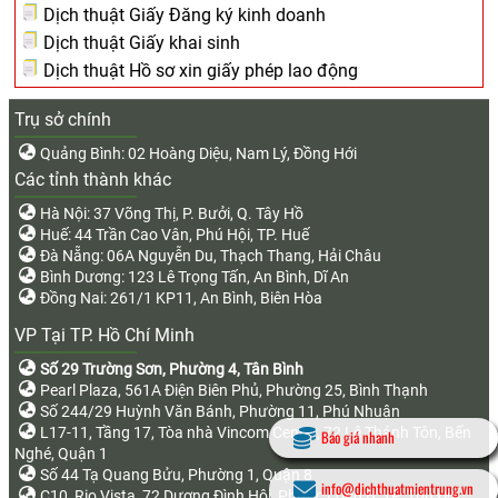
Dịch thuật Giấy Đăng ký kinh doanh
Dịch thuật Giấy khai sinh
Dịch thuật Hồ sơ xin giấy phép lao động
Trụ sở chính
Quảng Bình: 02 Hoàng Diệu, Nam Lý, Đồng Hới
Các tỉnh thành khác
Hà Nội: 37 Võng Thị, P. Bưởi, Q. Tây Hồ
Huế: 44 Trần Cao Vân, Phú Hội, TP. Huế
Đà Nẵng: 06A Nguyễn Du, Thạch Thang, Hải Châu
Bình Dương: 123 Lê Trọng Tấn, An Bình, Dĩ An
Đồng Nai: 261/1 KP11, An Bình, Biên Hòa
VP Tại TP. Hồ Chí Minh
Số 29 Trường Sơn, Phường 4, Tân Bình
Pearl Plaza, 561A Điện Biên Phủ, Phường 25, Bình Thạnh
Số 244/29 Huỳnh Văn Bánh, Phường 11, Phú Nhuận
L17-11, Tầng 17, Tòa nhà Vincom Center, 72 Lê Thánh Tôn, Bến
Báo giá nhanh
Nghé, Quận 1
Số 44 Tạ Quang Bửu, Phường 1, Quận 8
info@dichthuatmientrung.vn
C10, Rio Vista, 72 Dương Đình Hội, Phước Long B, TP. Thủ Đức