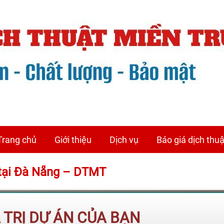
Trang chủ
Giới thiệu
Dịch vụ
Báo giá dịch thuậ
ế tại Đà Nẵng – DTMT
Á TRỊ DỰ ÁN CỦA BẠN