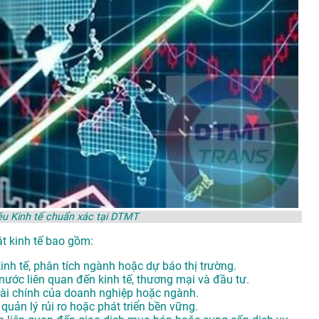
liệu Kinh tế chuẩn xác tại DTMT
ật kinh tế bao gồm:
inh tế, phân tích ngành hoặc dự báo thị trường.
nước liên quan đến kinh tế, thương mại và đầu tư.
 tài chính của doanh nghiệp hoặc ngành.
 quản lý rủi ro hoặc phát triển bền vững.