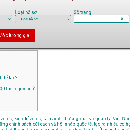
Loại hồ sơ
Số trang
Ước lượng giá
 tế tại ?
n 30 loại ngôn ngữ
vĩ mô, kinh tế vi mô, tài chính, thương mại và quản lý. Việt Na
g chính sách cải cách và hội nhập quốc tế, tạo ra nhiều cơ hộ
 bắt thông tin kinh tế chính xác và kịp thời là rất quan trọng đ