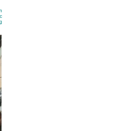
n
c
g