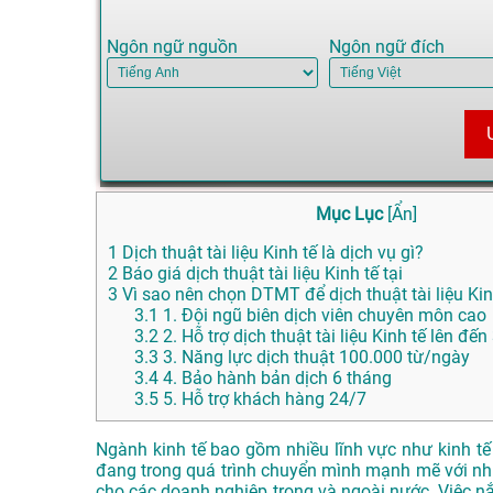
Ngôn ngữ nguồn
Ngôn ngữ đích
Mục Lục
[
Ẩn
]
1
Dịch thuật tài liệu Kinh tế là dịch vụ gì?
2
Báo giá dịch thuật tài liệu Kinh tế tại
3
Vì sao nên chọn DTMT để dịch thuật tài liệu Kinh
3.1
1. Đội ngũ biên dịch viên chuyên môn cao
3.2
2. Hỗ trợ dịch thuật tài liệu Kinh tế lên đế
3.3
3. Năng lực dịch thuật 100.000 từ/ngày
3.4
4. Bảo hành bản dịch 6 tháng
3.5
5. Hỗ trợ khách hàng 24/7
Ngành kinh tế bao gồm nhiều lĩnh vực như kinh tế 
đang trong quá trình chuyển mình mạnh mẽ với nhữn
cho các doanh nghiệp trong và ngoài nước. Việc nắm