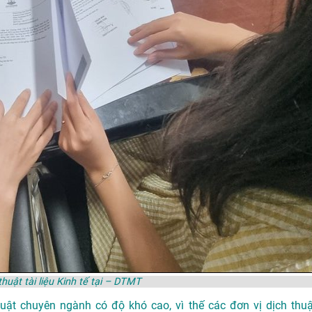
huật tài liệu Kinh tế tại – DTMT
thuật chuyên ngành có độ khó cao, vì thế các đơn vị dịch thuậ