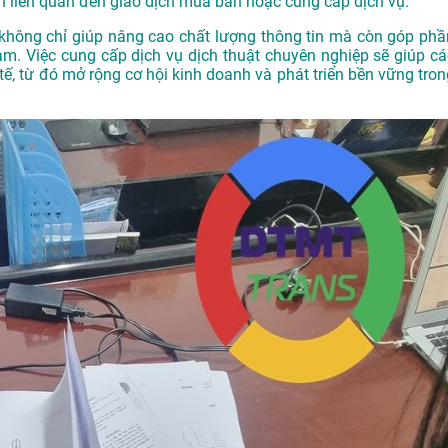
n liên quan đến giao dịch mua bán hoặc cung cấp dịch vụ.
tế không chỉ giúp nâng cao chất lượng thông tin mà còn góp phầ
am. Việc cung cấp dịch vụ dịch thuật chuyên nghiệp sẽ giúp cá
tế, từ đó mở rộng cơ hội kinh doanh và phát triển bền vững tron