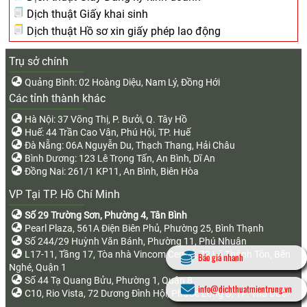
Dịch thuật Giấy khai sinh
Dịch thuật Hồ sơ xin giấy phép lao động
Trụ sở chính
Quảng Bình: 02 Hoàng Diệu, Nam Lý, Đồng Hới
Các tỉnh thành khác
Hà Nội: 37 Võng Thị, P. Bưởi, Q. Tây Hồ
Huế: 44 Trần Cao Vân, Phú Hội, TP. Huế
Đà Nẵng: 06A Nguyễn Du, Thạch Thang, Hải Châu
Bình Dương: 123 Lê Trọng Tấn, An Bình, Dĩ An
Đồng Nai: 261/1 KP11, An Bình, Biên Hòa
VP Tại TP. Hồ Chí Minh
Số 29 Trường Sơn, Phường 4, Tân Bình
Pearl Plaza, 561A Điện Biên Phủ, Phường 25, Bình Thạnh
Số 244/29 Huỳnh Văn Bánh, Phường 11, Phú Nhuận
L17-11, Tầng 17, Tòa nhà Vincom Center, 72 Lê Thánh Tôn, Bến
Báo giá nhanh
Nghé, Quận 1
Số 44 Tạ Quang Bửu, Phường 1, Quận 8
info@dichthuatmientrung.vn
C10, Rio Vista, 72 Dương Đình Hội, Phước Long B, TP. Thủ Đức