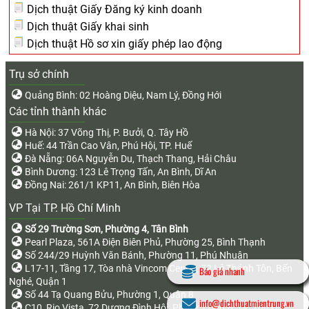
Dịch thuật Giấy Đăng ký kinh doanh
Dịch thuật Giấy khai sinh
Dịch thuật Hồ sơ xin giấy phép lao động
Trụ sở chính
Quảng Bình: 02 Hoàng Diệu, Nam Lý, Đồng Hới
Các tỉnh thành khác
Hà Nội: 37 Võng Thị, P. Bưởi, Q. Tây Hồ
Huế: 44 Trần Cao Vân, Phú Hội, TP. Huế
Đà Nẵng: 06A Nguyễn Du, Thạch Thang, Hải Châu
Bình Dương: 123 Lê Trọng Tấn, An Bình, Dĩ An
Đồng Nai: 261/1 KP11, An Bình, Biên Hòa
VP Tại TP. Hồ Chí Minh
Số 29 Trường Sơn, Phường 4, Tân Bình
Pearl Plaza, 561A Điện Biên Phủ, Phường 25, Bình Thạnh
Số 244/29 Huỳnh Văn Bánh, Phường 11, Phú Nhuận
L17-11, Tầng 17, Tòa nhà Vincom Center, 72 Lê Thánh Tôn, Bến
Báo giá nhanh
Nghé, Quận 1
Số 44 Tạ Quang Bửu, Phường 1, Quận 8
info@dichthuatmientrung.vn
C10, Rio Vista, 72 Dương Đình Hội, Phước Long B, TP. Thủ Đức