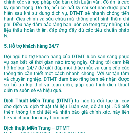
chính xác và hợp pháp của bản dịch Luận văn, đồ án là cực
kỳ quan trọng. Do đó, nếu có bất kỳ sai sót nào được phát
hiện sau khi sử dụng dịch vụ, DTMT sẽ nhanh chóng tiến
hành điều chỉnh và sửa chữa mà không phát sinh thêm chi
phí. Điều này đảm bảo rằng bạn luôn có trong tay những tài
liệu thầu hoàn thiện, đáp ứng đầy đủ các tiêu chuẩn pháp
lý.
5. Hỗ trợ khách hàng 24/7
Đội ngũ hỗ trợ khách hàng của DTMT luôn sẵn sàng phục
vụ bạn bất kể thời gian nào trong ngày. Chúng tôi cam kết
hỗ trợ bạn 24/7 để giải đáp mọi thắc mắc và cung cấp các
thông tin cần thiết một cách nhanh chóng. Với sự tận tâm
và chuyên nghiệp, DTMT đảm bảo rằng bạn sẽ nhận được
sự hỗ trợ kịp thời và toàn diện, giúp quá trình dịch thuật
diễn ra suôn sẻ và hiệu quả.
Dịch Thuật Miền Trung (DTMT)
tự hào là đối tác tin cậy
cho dịch vụ dịch thuật tài liệu Luận văn, đồ án tại . Để biết
thêm thông tin chi tiết và nhận báo giá chính xác, hãy liên
hệ với chúng tôi ngay hôm nay!
Dịch thuật Miền Trung – DTMT