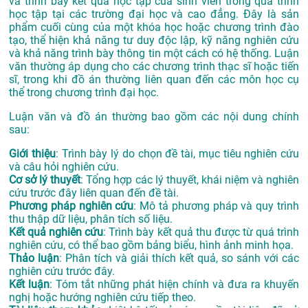
và trình bày kết quả học tập của sinh viên trong quá trình
học tập tại các trường đại học và cao đẳng. Đây là sản
phẩm cuối cùng của một khóa học hoặc chương trình đào
tạo, thể hiện khả năng tư duy độc lập, kỹ năng nghiên cứu
và khả năng trình bày thông tin một cách có hệ thống. Luận
văn thường áp dụng cho các chương trình thạc sĩ hoặc tiến
sĩ, trong khi đồ án thường liên quan đến các môn học cụ
thể trong chương trình đại học.
Luận văn và đồ án thường bao gồm các nội dung chính
sau:
Giới thiệu
: Trình bày lý do chọn đề tài, mục tiêu nghiên cứu
và câu hỏi nghiên cứu.
Cơ sở lý thuyết
: Tổng hợp các lý thuyết, khái niệm và nghiên
cứu trước đây liên quan đến đề tài.
Phương pháp nghiên cứu
: Mô tả phương pháp và quy trình
thu thập dữ liệu, phân tích số liệu.
Kết quả nghiên cứu
: Trình bày kết quả thu được từ quá trình
nghiên cứu, có thể bao gồm bảng biểu, hình ảnh minh họa.
Thảo luận
: Phân tích và giải thích kết quả, so sánh với các
nghiên cứu trước đây.
Kết luận
: Tóm tắt những phát hiện chính và đưa ra khuyến
nghị hoặc hướng nghiên cứu tiếp theo.