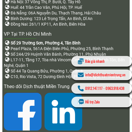
Hà Nội: 37 Võng Thị, P. Bưởi, Q. Tây Hồ
Huế: 44 Trần Cao Vân, Phú Hội, TP. Huế
Đà Nẵng: 06A Nguyễn Du, Thạch Thang, Hải Châu
Bình Dương: 123 Lê Trọng Tấn, An Bình, Dĩ An
Đồng Nai: 261/1 KP11, An Bình, Biên Hòa
VP Tại TP. Hồ Chí Minh
Số 29 Trường Sơn, Phường 4, Tân Bình
Pearl Plaza, 561A Điện Biên Phủ, Phường 25, Bình Thạnh
Số 244/29 Huỳnh Văn Bánh, Phường 11, Phú Nhuận
L17-11, Tầng 17, Tòa nhà Vincom Center, 72 Lê Thánh Tôn, Bến
Báo giá nhanh
Nghé, Quận 1
Số 44 Tạ Quang Bửu, Phường 1, Quận 8
info@dichthuatmientrung.vn
C10, Rio Vista, 72 Dương Đình Hội, Phước Long B, TP. Thủ Đức
Theo dõi Dịch thuật Miền Trung
0912.147.117
-
0963.918.438
Hỗ trợ Zalo