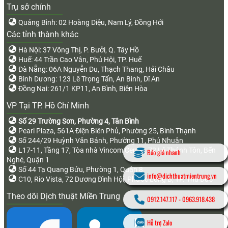
Trụ sở chính
Quảng Bình: 02 Hoàng Diệu, Nam Lý, Đồng Hới
Các tỉnh thành khác
Hà Nội: 37 Võng Thị, P. Bưởi, Q. Tây Hồ
Huế: 44 Trần Cao Vân, Phú Hội, TP. Huế
Đà Nẵng: 06A Nguyễn Du, Thạch Thang, Hải Châu
Bình Dương: 123 Lê Trọng Tấn, An Bình, Dĩ An
Đồng Nai: 261/1 KP11, An Bình, Biên Hòa
VP Tại TP. Hồ Chí Minh
Số 29 Trường Sơn, Phường 4, Tân Bình
Pearl Plaza, 561A Điện Biên Phủ, Phường 25, Bình Thạnh
Số 244/29 Huỳnh Văn Bánh, Phường 11, Phú Nhuận
L17-11, Tầng 17, Tòa nhà Vincom Center, 72 Lê Thánh Tôn, Bến
Báo giá nhanh
Nghé, Quận 1
Số 44 Tạ Quang Bửu, Phường 1, Quận 8
info@dichthuatmientrung.vn
C10, Rio Vista, 72 Dương Đình Hội, Phước Long B, TP. Thủ Đức
Theo dõi Dịch thuật Miền Trung
0912.147.117
-
0963.918.438
Hỗ trợ Zalo