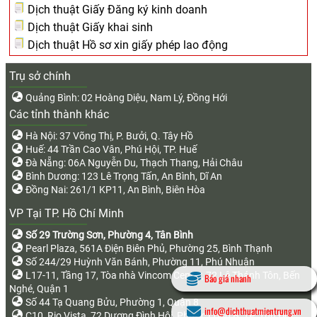
Dịch thuật Giấy Đăng ký kinh doanh
Dịch thuật Giấy khai sinh
Dịch thuật Hồ sơ xin giấy phép lao động
Trụ sở chính
Quảng Bình: 02 Hoàng Diệu, Nam Lý, Đồng Hới
Các tỉnh thành khác
Hà Nội: 37 Võng Thị, P. Bưởi, Q. Tây Hồ
Huế: 44 Trần Cao Vân, Phú Hội, TP. Huế
Đà Nẵng: 06A Nguyễn Du, Thạch Thang, Hải Châu
Bình Dương: 123 Lê Trọng Tấn, An Bình, Dĩ An
Đồng Nai: 261/1 KP11, An Bình, Biên Hòa
VP Tại TP. Hồ Chí Minh
Số 29 Trường Sơn, Phường 4, Tân Bình
Pearl Plaza, 561A Điện Biên Phủ, Phường 25, Bình Thạnh
Số 244/29 Huỳnh Văn Bánh, Phường 11, Phú Nhuận
L17-11, Tầng 17, Tòa nhà Vincom Center, 72 Lê Thánh Tôn, Bến
Báo giá nhanh
Nghé, Quận 1
Số 44 Tạ Quang Bửu, Phường 1, Quận 8
info@dichthuatmientrung.vn
C10, Rio Vista, 72 Dương Đình Hội, Phước Long B, TP. Thủ Đức