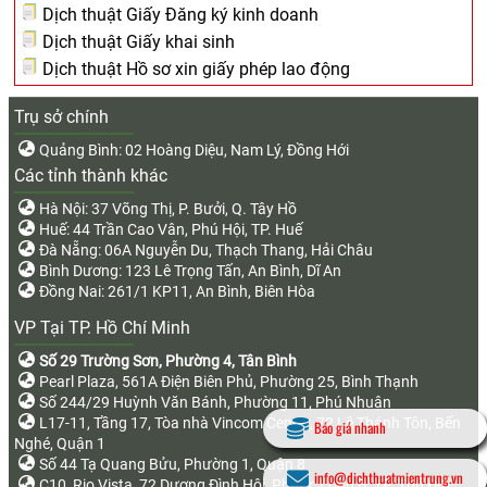
Dịch thuật Giấy Đăng ký kinh doanh
Dịch thuật Giấy khai sinh
Dịch thuật Hồ sơ xin giấy phép lao động
Trụ sở chính
Quảng Bình: 02 Hoàng Diệu, Nam Lý, Đồng Hới
Các tỉnh thành khác
Hà Nội: 37 Võng Thị, P. Bưởi, Q. Tây Hồ
Huế: 44 Trần Cao Vân, Phú Hội, TP. Huế
Đà Nẵng: 06A Nguyễn Du, Thạch Thang, Hải Châu
Bình Dương: 123 Lê Trọng Tấn, An Bình, Dĩ An
Đồng Nai: 261/1 KP11, An Bình, Biên Hòa
VP Tại TP. Hồ Chí Minh
Số 29 Trường Sơn, Phường 4, Tân Bình
Pearl Plaza, 561A Điện Biên Phủ, Phường 25, Bình Thạnh
Số 244/29 Huỳnh Văn Bánh, Phường 11, Phú Nhuận
L17-11, Tầng 17, Tòa nhà Vincom Center, 72 Lê Thánh Tôn, Bến
Báo giá nhanh
Nghé, Quận 1
Số 44 Tạ Quang Bửu, Phường 1, Quận 8
info@dichthuatmientrung.vn
C10, Rio Vista, 72 Dương Đình Hội, Phước Long B, TP. Thủ Đức