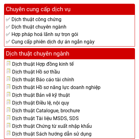
Chuyên cung cấp dịch vụ
✅ Dịch thuật công chứng
✅ Dịch thuật chuyên ngành
✅ Hợp pháp hoá lãnh sự trọn gói
✅ Cung cấp phiên dịch dự án ngắn ngày
Dịch thuật chuyên ngành
Dịch thuật Hợp đồng kinh tế
Dịch thuật Hồ sơ thầu
Dịch thuật Báo cáo tài chính
Dịch thuật Hồ sơ năng lực doanh nghiệp
Dịch thuật Bản vẽ kỹ thuật
Dịch thuật Điều lệ, nội quy
Dịch thuật Catalogue, brochure
Dịch thuật Tài liệu MSDS, SDS
Dịch thuật Chứng từ xuất nhập khẩu
Dịch thuật Sách hướng dẫn sử dụng