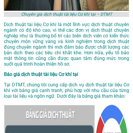
Chuyên gia dịch thuật tài liệu Cơ khí tại – DTMT
Dịch thuật tài liệu Cơ khí là một lĩnh vực dịch thuật chuyên
ngành có độ khó cao, vì thế các đơn vị dịch thuật chuyên
nghiệp như là thường bố trí các biên dịch viên có kiến thức
chuyên môn vững vàng và kinh nghiệm trong dịch thuật
đúng chuyên ngành thì mới đảm bảo được chất lượng các
bản dịch theo các tiêu chí khắt khe. Hơn nữa, yếu tố bảo
mật thông tin cũng cần được quan tâm đúng mức trong
suốt quá trình hoàn thiện hồ sơ.
Báo giá dịch thuật tài liệu Cơ khí tại
Tại DTMT, chúng tôi cung cấp dịch vụ dịch thuật tài liệu Cơ
khí với bảng giá cạnh tranh, phù hợp với nhu cầu của từng
loại tài liệu và ngôn ngữ. Dưới đây là bảng giá tham khảo: