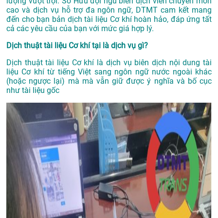
lượng vượt trội. Sở Hữu đội ngũ biên dịch viên chuyên môn
cao và dịch vụ hỗ trợ đa ngôn ngữ, DTMT cam kết mang
đến cho bạn bản dịch tài liệu Cơ khí hoàn hảo, đáp ứng tất
cả các yêu cầu của bạn với mức giá hợp lý.
Dịch thuật tài liệu Cơ khí tại là dịch vụ gì?
Dịch thuật tài liệu Cơ khí là dịch vụ biên dịch nội dung tài
liệu Cơ khí từ tiếng Việt sang ngôn ngữ nước ngoài khác
(hoặc ngược lại) mà mà vẫn giữ được ý nghĩa và bố cục
như tài liệu gốc