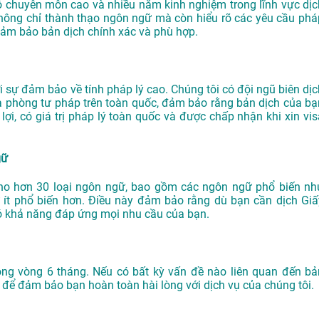
độ chuyên môn cao và nhiều năm kinh nghiệm trong lĩnh vực dịc
hông chỉ thành thạo ngôn ngữ mà còn hiểu rõ các yêu cầu phá
 đảm bảo bản dịch chính xác và phù hợp.
sự đảm bảo về tính pháp lý cao. Chúng tôi có đội ngũ biên dịc
à phòng tư pháp trên toàn quốc, đảm bảo rằng bản dịch của bạ
i, có giá trị pháp lý toàn quốc và được chấp nhận khi xin vis
gữ
ho hơn 30 loại ngôn ngữ, bao gồm các ngôn ngữ phổ biến nh
 ít phổ biến hơn. Điều này đảm bảo rằng dù bạn cần dịch Giấ
có khả năng đáp ứng mọi nhu cầu của bạn.
ong vòng 6 tháng. Nếu có bất kỳ vấn đề nào liên quan đến bả
 để đảm bảo bạn hoàn toàn hài lòng với dịch vụ của chúng tôi.