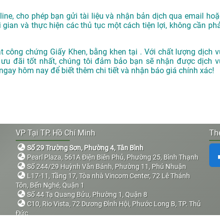
ne, cho phép bạn gửi tài liệu và nhận bản dịch qua email hoặ
i gian và thực hiện các thủ tục một cách tiện lợi, không cần phả
 công chứng Giấy Khen, bằng khen tại . Với chất lượng dịch v
 ưu đãi tốt nhất, chúng tôi đảm bảo bạn sẽ nhận được dịch v
 ngay hôm nay để biết thêm chi tiết và nhận báo giá chính xác!
VP Tại TP. Hồ Chí Minh
The
Số 29 Trường Sơn, Phường 4, Tân Bình
Pearl Plaza, 561A Điện Biên Phủ, Phường 25, Bình Thạnh
Số 244/29 Huỳnh Văn Bánh, Phường 11, Phú Nhuận
L17-11, Tầng 17, Tòa nhà Vincom Center, 72 Lê Thánh
Tôn, Bến Nghé, Quận 1
Số 44 Tạ Quang Bửu, Phường 1, Quận 8
C10, Rio Vista, 72 Dương Đình Hội, Phước Long B, TP. Thủ
Đức