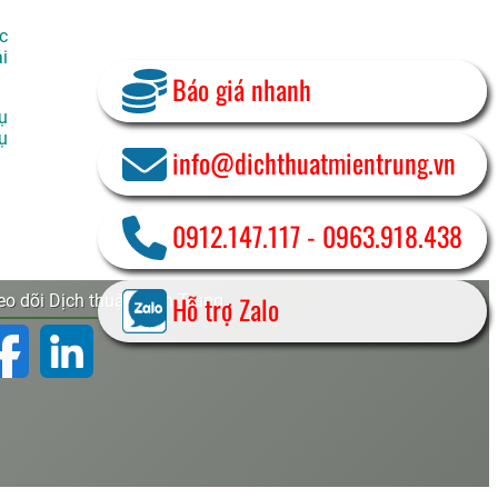
c
i
Báo giá nhanh
ụ
ụ
info@dichthuatmientrung.vn
0912.147.117
-
0963.918.438
Hỗ trợ Zalo
o dõi Dịch thuật Miền Trung