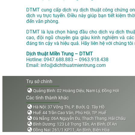
DTMT cung cấp dịch vụ dịch thuật công chứng onli
dịch vụ trực tuyến. Điều này giúp bạn tiết kiệm thờ
đến văn phòng.
DTMT là lựa chọn hàng đầu cho dịch vụ dịch thuật
cao, đội ngũ chuyên gia giàu kinh nghiệm và các
đáng tin cậy và hiệu quả. Hãy liên hệ với chúng tôi
Dịch thuật Miền Trung – DTMT
Hotline: 0947.688.883 – 0963.918.438
Email: info@dichthuatmientrung.com
Trụ sở chính
Quảng Bình: 02 Hoàng Diệu, Nam Lý, Đồng Hới
Các tỉnh thành khác
Hà Nội: 37 Võng Thị, P. Bưởi, Q. Tây Hồ
Huế: 44 Trần Cao Vân, Phú Hội, TP. Huế
Đà Nẵng: 06A Nguyễn Du, Thạch Thang, Hải Châu
Bình Dương: 123 Lê Trọng Tấn, An Bình, Dĩ An
Đồng Nai: 261/1 KP11, An Bình, Biên Hòa