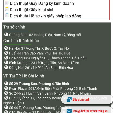
Dịch thuật Giấy Đăng ký kinh doanh
Dịch thuật Giấy khai sinh
Dịch thuật Hồ sơ xin giấy phép lao động
Trụ sở chính
Quảng Bình: 02 Hoàng Diệu, Nam Lý, Đồng Hới
Các tỉnh thành khác
Hà Nội: 37 Võng Thị, P. Bưởi, Q. Tây Hồ
Huế: 44 Trần Cao Vân, Phú Hội, TP. Huế
Đà Nẵng: 06A Nguyễn Du, Thạch Thang, Hải Châu
Bình Dương: 123 Lê Trọng Tấn, An Bình, Dĩ An
Đồng Nai: 261/1 KP11, An Bình, Biên Hòa
VP Tại TP. Hồ Chí Minh
Số 29 Trường Sơn, Phường 4, Tân Bình
Pearl Plaza, 561A Điện Biên Phủ, Phường 25, Bình Thạnh
Số 244/29 Huỳnh Văn Bánh, Phường 11, Phú Nhuận
L17-11, Tầng 17, Tòa nhà Vincom Center, 72 Lê Thánh Tôn, Bến
Báo giá nhanh
Nghé, Quận 1
Số 44 Tạ Quang Bửu, Phường 1, Quận 8
info@dichthuatmientrung.vn
C10, Rio Vista, 72 Dương Đình Hội, Phước Long B, TP. Thủ Đức