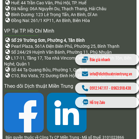
Huế: 44 Trần Cao Vân, Phú Hội, TP. Huế
Đà Nẵng: 06A Nguyễn Du, Thạch Thang, Hải Châu
Bình Dương: 123 Lê Trọng Tấn, An Bình, Dĩ An
Đồng Nai: 261/1 KP11, An Bình, Biên Hòa
VP Tại TP. Hồ Chí Minh
Số 29 Trường Sơn, Phường 4, Tân Bình
Pearl Plaza, 561A Điện Biên Phủ, Phường 25, Bình Thạnh
Số 244/29 Huỳnh Văn Bánh, Phường 11, Phú Nhuận
L17-11, Tầng 17, Tòa nhà Vincom Center, 72 Lê Thánh Tôn, Bến
Báo giá nhanh
Nghé, Quận 1
Số 44 Tạ Quang Bửu, Phường 1, Quận 8
info@dichthuatmientrung.vn
C10, Rio Vista, 72 Dương Đình Hội, Phước Long B, TP. Thủ Đức
Theo dõi Dịch thuật Miền Trung
0912.147.117
-
0963.918.438
Hỗ trợ Zalo
Bản quyền thuộc về Công Ty CP Miền Trung - Mã số thuế: 3101023866