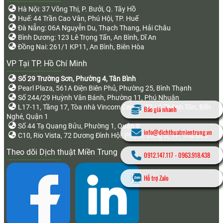
Hà Nội: 37 Võng Thị, P. Bưởi, Q. Tây Hồ
Huế: 44 Trần Cao Vân, Phú Hội, TP. Huế
Đà Nẵng: 06A Nguyễn Du, Thạch Thang, Hải Châu
Bình Dương: 123 Lê Trọng Tấn, An Bình, Dĩ An
Đồng Nai: 261/1 KP11, An Bình, Biên Hòa
VP Tại TP. Hồ Chí Minh
Số 29 Trường Sơn, Phường 4, Tân Bình
Pearl Plaza, 561A Điện Biên Phủ, Phường 25, Bình Thạnh
Số 244/29 Huỳnh Văn Bánh, Phường 11, Phú Nhuận
L17-11, Tầng 17, Tòa nhà Vincom Center, 72 Lê Thánh Tôn, Bến
Báo giá nhanh
Nghé, Quận 1
Số 44 Tạ Quang Bửu, Phường 1, Quận 8
info@dichthuatmientrung.vn
C10, Rio Vista, 72 Dương Đình Hội, Phước Long B, TP. Thủ Đức
Theo dõi Dịch thuật Miền Trung
0912.147.117
-
0963.918.438
Hỗ trợ Zalo