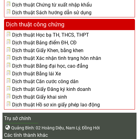
Dịch thuật Chứng từ xuất nhập khẩu
Dịch thuật Sách hướng dẫn sử dụng
Dịch thuật công chứng
Dịch thuật Học bạ TH, THCS, THPT
Dịch thuật Bảng điểm ĐH, CĐ
Dịch thuật Giấy Khen, bằng khen
Dịch thuật Xác nhận tình trạng hôn nhân
Dịch thuật Bằng đại học, cao đẳng
Dịch thuật Bằng lái Xe
Dịch thuật Căn cước công dân
Dịch thuật Giấy Đăng ký kinh doanh
Dịch thuật Giấy khai sinh
Dịch thuật Hồ sơ xin giấy phép lao động
Trụ sở chính
Quảng Bình: 02 Hoàng Diệu, Nam Lý, Đồng Hới
Các tỉnh thành khác