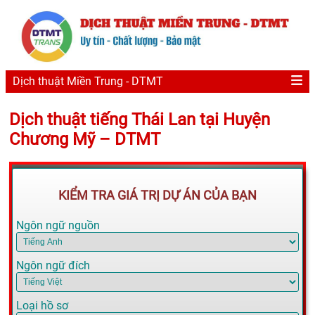
Dịch thuật Miền Trung - DTMT
Dịch thuật tiếng Thái Lan tại Huyện
Chương Mỹ – DTMT
KIỂM TRA GIÁ TRỊ DỰ ÁN CỦA BẠN
Ngôn ngữ nguồn
Ngôn ngữ đích
Loại hồ sơ