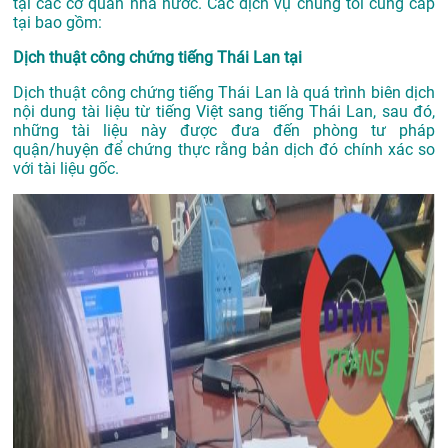
tại các cơ quan nhà nước. Các dịch vụ chúng tôi cung cấp
tại bao gồm:
Dịch thuật công chứng tiếng Thái Lan tại
Dịch thuật công chứng tiếng Thái Lan là quá trình biên dịch
nội dung tài liệu từ tiếng Việt sang tiếng Thái Lan, sau đó,
những tài liệu này được đưa đến phòng tư pháp
quận/huyện để chứng thực rằng bản dịch đó chính xác so
với tài liệu gốc.