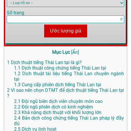
Số trang
Ước lượng giá
Mục Lục
[
Ẩn
]
1
Dịch thuật tiếng Thái Lan tại là gì?
1.1
Dịch thuật công chứng tiếng Thái Lan tại
1.2
Dịch thuật tài liệu tiếng Thái Lan chuyên ngành
tại
1.3
Cung cấp phiên dịch tiếng Thái Lan tại
2
Vì sao nên chọn DTMT để dịch thuật tiếng Thái Lan tại
?
2.1
Đội ngũ biên dịch viên chuyên môn cao
2.2
Đội ngũ phiên dịch có kinh nghiệm
2.3
Khả năng dịch thuật với khối lượng lớn
2.4
Bản dịch công chứng tiếng Thái Lan pháp lý đầy
đủ
2.5
Dịch vụ linh hoạt