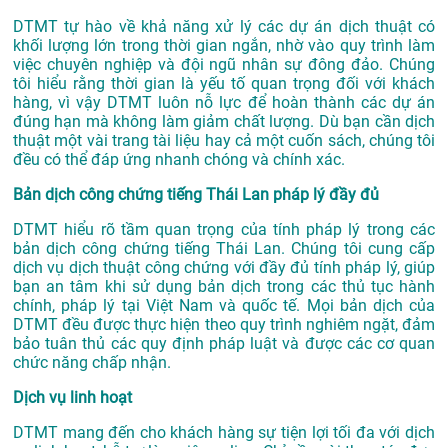
DTMT tự hào về khả năng xử lý các dự án dịch thuật có
khối lượng lớn trong thời gian ngắn, nhờ vào quy trình làm
việc chuyên nghiệp và đội ngũ nhân sự đông đảo. Chúng
tôi hiểu rằng thời gian là yếu tố quan trọng đối với khách
hàng, vì vậy DTMT luôn nỗ lực để hoàn thành các dự án
đúng hạn mà không làm giảm chất lượng. Dù bạn cần dịch
thuật một vài trang tài liệu hay cả một cuốn sách, chúng tôi
đều có thể đáp ứng nhanh chóng và chính xác.
Bản dịch công chứng tiếng Thái Lan pháp lý đầy đủ
DTMT hiểu rõ tầm quan trọng của tính pháp lý trong các
bản dịch công chứng tiếng Thái Lan. Chúng tôi cung cấp
dịch vụ dịch thuật công chứng với đầy đủ tính pháp lý, giúp
bạn an tâm khi sử dụng bản dịch trong các thủ tục hành
chính, pháp lý tại Việt Nam và quốc tế. Mọi bản dịch của
DTMT đều được thực hiện theo quy trình nghiêm ngặt, đảm
bảo tuân thủ các quy định pháp luật và được các cơ quan
chức năng chấp nhận.
Dịch vụ linh hoạt
DTMT mang đến cho khách hàng sự tiện lợi tối đa với dịch