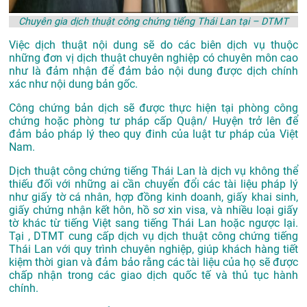
Chuyên gia dịch thuật công chứng tiếng Thái Lan tại – DTMT
Việc dịch thuật nội dung sẽ do các biên dịch vụ thuộc
những đơn vị dịch thuật chuyên nghiệp có chuyên môn cao
như là đảm nhận để đảm bảo nội dung được dịch chính
xác như nội dung bản gốc.
Công chứng bản dịch sẽ được thực hiện tại phòng công
chứng hoặc phòng tư pháp cấp Quận/ Huyện trở lên để
đảm bảo pháp lý theo quy đinh của luật tư pháp của Việt
Nam.
Dịch thuật công chứng tiếng Thái Lan là dịch vụ không thể
thiếu đối với những ai cần chuyển đổi các tài liệu pháp lý
như giấy tờ cá nhân, hợp đồng kinh doanh, giấy khai sinh,
giấy chứng nhận kết hôn, hồ sơ xin visa, và nhiều loại giấy
tờ khác từ tiếng Việt sang tiếng Thái Lan hoặc ngược lại.
Tại , DTMT cung cấp dịch vụ dịch thuật công chứng tiếng
Thái Lan với quy trình chuyên nghiệp, giúp khách hàng tiết
kiệm thời gian và đảm bảo rằng các tài liệu của họ sẽ được
chấp nhận trong các giao dịch quốc tế và thủ tục hành
chính.