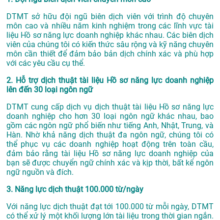
DTMT sở hữu đội ngũ biên dịch viên với trình độ chuyên
môn cao và nhiều năm kinh nghiệm trong các lĩnh vực tài
liệu Hồ sơ năng lực doanh nghiệp khác nhau. Các biên dịch
viên của chúng tôi có kiến thức sâu rộng và kỹ năng chuyên
môn cần thiết để đảm bảo bản dịch chính xác và phù hợp
với các yêu cầu cụ thể.
2. Hỗ trợ dịch thuật tài liệu Hồ sơ năng lực doanh nghiệp
lên đến 30 loại ngôn ngữ
DTMT cung cấp dịch vụ dịch thuật tài liệu Hồ sơ năng lực
doanh nghiệp cho hơn 30 loại ngôn ngữ khác nhau, bao
gồm các ngôn ngữ phổ biến như tiếng Anh, Nhật, Trung, và
Hàn. Nhờ khả năng dịch thuật đa ngôn ngữ, chúng tôi có
thể phục vụ các doanh nghiệp hoạt động trên toàn cầu,
đảm bảo rằng tài liệu Hồ sơ năng lực doanh nghiệp của
bạn sẽ được chuyển ngữ chính xác và kịp thời, bất kể ngôn
ngữ nguồn và đích.
3. Năng lực dịch thuật 100.000 từ/ngày
Với năng lực dịch thuật đạt tới 100.000 từ mỗi ngày, DTMT
có thể xử lý một khối lượng lớn tài liệu trong thời gian ngắn.