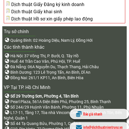
Dịch thuật Giấy Đăng ký kinh doanh
Dịch thuật Giấy khai sinh
Dịch thuật Hồ sơ xin giấy phép lao động
Trụ sở chính
Quảng Bình: 02 Hoàng Diệu, Nam Lý, Đồng Hới
Các tỉnh thành khác
Hà Nội: 37 Võng Thị, P. Bưởi, Q. Tây Hồ
Huế: 44 Trần Cao Vân, Phú Hội, TP. Huế
Đà Nẵng: 06A Nguyễn Du, Thạch Thang, Hải Châu
Bình Dương: 123 Lê Trọng Tấn, An Bình, Dĩ An
Đồng Nai: 261/1 KP11, An Bình, Biên Hòa
VP Tại TP. Hồ Chí Minh
Số 29 Trường Sơn, Phường 4, Tân Bình
Pearl Plaza, 561A Điện Biên Phủ, Phường 25, Bình Thạnh
Số 244/29 Huỳnh Văn Bánh, Phường 11, Phú Nhuận
L17-11, Tầng 17, Tòa nhà Vincom Center, 72 Lê Thánh Tôn, Bến
Báo giá nhanh
Nghé, Quận 1
Số 44 Tạ Quang Bửu, Phường 1, Quận 8
info@dichthuatmientrung.vn