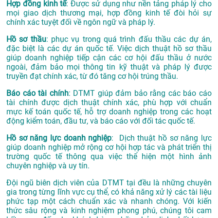
Hợp đồng kinh tế
: Được sử dụng như nền tảng pháp lý cho
mọi giao dịch thương mại, hợp đồng kinh tế đòi hỏi sự
chính xác tuyệt đối về ngôn ngữ và pháp lý.
Hồ sơ thầu
: phục vụ trong quá trình đấu thầu các dự án,
đặc biệt là các dự án quốc tế. Việc dịch thuật hồ sơ thầu
giúp doanh nghiệp tiếp cận các cơ hội đấu thầu ở nước
ngoài, đảm bảo mọi thông tin kỹ thuật và pháp lý được
truyền đạt chính xác, từ đó tăng cơ hội trúng thầu.
Báo cáo tài chính
: DTMT giúp đảm bảo rằng các báo cáo
tài chính được dịch thuật chính xác, phù hợp với chuẩn
mực kế toán quốc tế, hỗ trợ doanh nghiệp trong các hoạt
động kiểm toán, đầu tư, và báo cáo với đối tác quốc tế.
Hồ sơ năng lực doanh nghiệp
: Dịch thuật hồ sơ năng lực
giúp doanh nghiệp mở rộng cơ hội hợp tác và phát triển thị
trường quốc tế thông qua việc thể hiện một hình ảnh
chuyên nghiệp và uy tín.
Đội ngũ biên dịch viên của DTMT tại đều là những chuyên
gia trong từng lĩnh vực cụ thể, có khả năng xử lý các tài liệu
phức tạp một cách chuẩn xác và nhanh chóng. Với kiến
thức sâu rộng và kinh nghiệm phong phú, chúng tôi cam