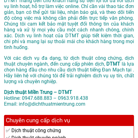
DTMT mang đến cho khách hàng sự tiện lợi tối đa với dịch
vụ linh hoạt, hỗ trợ làm việc online. Chỉ cần vài thao tác đơn
giản, bạn có thể gửi tài liệu, nhận báo giá, và theo dõi tiến
độ công việc mà không cần phải đến trực tiếp văn phòng.
Chúng tôi cam kết bảo mật tuyệt đối thông tin của khách
hàng và xử lý mọi yêu cầu một cách nhanh chóng, chính
xác. Dịch vụ linh hoạt của DTMT giúp tiết kiệm thời gian,
chi phí và mang lại sự thoải mái cho khách hàng trong mọi
tình huống.
Với các dịch vụ đa dạng, từ dịch thuật công chứng, dịch
thuật chuyên ngành, đến cung cấp phiên dịch,
DTMT
là lựa
chọn hàng đầu cho nhu cầu dịch thuật tiếng Đan Mạch tại .
Hãy liên hệ với chúng tôi để trải nghiệm dịch vụ uy tín, chất
lượng và chuyên nghiệp.
Dịch thuật Miền Trung – DTMT
Hotline: 0947.688.883 – 0963.918.438
Email: info@dichthuatmientrung.com
Chuyên cung cấp dịch vụ
✅ Dịch thuật công chứng
✅ Dịch thuật chuyên ngành