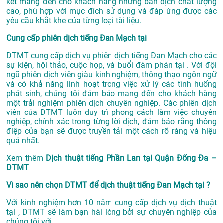
kết mang đến cho khách hàng những bản dịch chất lượng
cao, phù hợp với mục đích sử dụng và đáp ứng được các
yêu cầu khắt khe của từng loại tài liệu.
Cung cấp phiên dịch tiếng Đan Mạch tại
DTMT cung cấp dịch vụ phiên dịch tiếng Đan Mạch cho các
sự kiện, hội thảo, cuộc họp, và buổi đàm phán tại . Với đội
ngũ phiên dịch viên giàu kinh nghiệm, thông thạo ngôn ngữ
và có khả năng linh hoạt trong việc xử lý các tình huống
phát sinh, chúng tôi đảm bảo mang đến cho khách hàng
một trải nghiệm phiên dịch chuyên nghiệp. Các phiên dịch
viên của DTMT luôn duy trì phong cách làm việc chuyên
nghiệp, chính xác trong từng lời dịch, đảm bảo rằng thông
điệp của bạn sẽ được truyền tải một cách rõ ràng và hiệu
quả nhất.
Xem thêm
Dịch thuật tiếng Phần Lan tại Quận Đống Đa –
DTMT
Vì sao nên chọn DTMT để dịch thuật tiếng Đan Mạch tại ?
Với kinh nghiệm hơn 10 năm cung cấp dịch vụ
dịch thuật
tại
, DTMT sẽ làm bạn hài lòng bởi sự chuyên nghiệp của
chúng tôi với