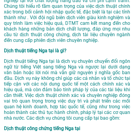
nghiệp tại với chất lượng hàng đầu và chi phí cạnh tranh.
Chúng tôi hiểu rõ tầm quan trọng của việc dịch thuật chính
xác trong bối cảnh hội nhập quốc tế, đặc biệt là tại các tỉnh
thành như . Với đội ngũ biên dịch viên giàu kinh nghiệm và
quy trình làm việc hiệu quả, DTMT cam kết mang đến cho
khách hàng những bản dịch chất lượng, đáp ứng mọi nhu
cầu từ dịch thuật công chứng, dịch tài liệu chuyên ngành
đến cung cấp phiên dịch viên chuyên nghiệp.
Dịch thuật tiếng Nga tại là gì?
Dịch thuật tiếng Nga tại là dịch vụ chuyên chuyển đổi ngôn
ngữ từ tiếng Việt sang tiếng Nga và ngược lại dưới dạng
văn bản hoặc lời nói mà vẫn giữ nguyên ý nghĩa gốc ban
đầu. Dịch vụ này không chỉ giúp các cá nhân và tổ chức tại
tiếp cận với các nội dung quốc tế một cách chính xác và
hiệu quả, mà còn đảm bảo tính pháp lý của các tài liệu khi
cần thiết. Việc dịch thuật chính xác và chuyên nghiệp đóng
vai trò quan trọng trong việc duy trì và phát triển các mối
quan hệ kinh doanh, hợp tác quốc tế, cũng như trong việc
hoàn thành các thủ tục hành chính, pháp lý tại các cơ quan
nhà nước. Các dịch vụ chúng tôi cung cấp tại bao gồm:
Dịch thuật công chứng tiếng Nga tại