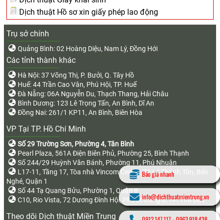
Dịch thuật Hồ sơ xin giấy phép lao động
Trụ sở chính
Quảng Bình: 02 Hoàng Diệu, Nam Lý, Đồng Hới
Các tỉnh thành khác
Hà Nội: 37 Võng Thị, P. Bưởi, Q. Tây Hồ
Huế: 44 Trần Cao Vân, Phú Hội, TP. Huế
Đà Nẵng: 06A Nguyễn Du, Thạch Thang, Hải Châu
Bình Dương: 123 Lê Trọng Tấn, An Bình, Dĩ An
Đồng Nai: 261/1 KP11, An Bình, Biên Hòa
VP Tại TP. Hồ Chí Minh
Số 29 Trường Sơn, Phường 4, Tân Bình
Pearl Plaza, 561A Điện Biên Phủ, Phường 25, Bình Thạnh
Số 244/29 Huỳnh Văn Bánh, Phường 11, Phú Nhuận
L17-11, Tầng 17, Tòa nhà Vincom Center, 72 Lê Thánh Tôn, Bến
Báo giá nhanh
Nghé, Quận 1
Số 44 Tạ Quang Bửu, Phường 1, Quận 8
info@dichthuatmientrung.vn
C10, Rio Vista, 72 Dương Đình Hội, Phước Long B, TP. Thủ Đức
Theo dõi Dịch thuật Miền Trung
0912.147.117
-
0963.918.438