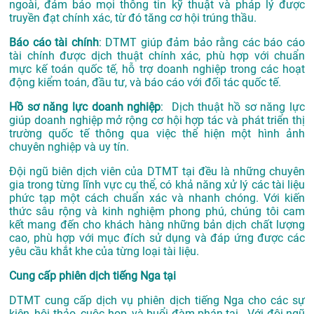
ngoài, đảm bảo mọi thông tin kỹ thuật và pháp lý được
truyền đạt chính xác, từ đó tăng cơ hội trúng thầu.
Báo cáo tài chính
: DTMT giúp đảm bảo rằng các báo cáo
tài chính được dịch thuật chính xác, phù hợp với chuẩn
mực kế toán quốc tế, hỗ trợ doanh nghiệp trong các hoạt
động kiểm toán, đầu tư, và báo cáo với đối tác quốc tế.
Hồ sơ năng lực doanh nghiệp
: Dịch thuật hồ sơ năng lực
giúp doanh nghiệp mở rộng cơ hội hợp tác và phát triển thị
trường quốc tế thông qua việc thể hiện một hình ảnh
chuyên nghiệp và uy tín.
Đội ngũ biên dịch viên của DTMT tại đều là những chuyên
gia trong từng lĩnh vực cụ thể, có khả năng xử lý các tài liệu
phức tạp một cách chuẩn xác và nhanh chóng. Với kiến
thức sâu rộng và kinh nghiệm phong phú, chúng tôi cam
kết mang đến cho khách hàng những bản dịch chất lượng
cao, phù hợp với mục đích sử dụng và đáp ứng được các
yêu cầu khắt khe của từng loại tài liệu.
Cung cấp phiên dịch tiếng Nga tại
DTMT cung cấp dịch vụ phiên dịch tiếng Nga cho các sự
kiện, hội thảo, cuộc họp, và buổi đàm phán tại . Với đội ngũ