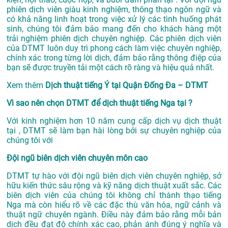
phiên dịch viên giàu kinh nghiệm, thông thạo ngôn ngữ và
có khả năng linh hoạt trong việc xử lý các tình huống phát
sinh, chúng tôi đảm bảo mang đến cho khách hàng một
trải nghiệm phiên dịch chuyên nghiệp. Các phiên dịch viên
của DTMT luôn duy trì phong cách làm việc chuyên nghiệp,
chính xác trong từng lời dịch, đảm bảo rằng thông điệp của
bạn sẽ được truyền tải một cách rõ ràng và hiệu quả nhất.
Xem thêm
Dịch thuật tiếng Ý tại Quận Đống Đa – DTMT
Vì sao nên chọn DTMT để dịch thuật tiếng Nga tại ?
Với kinh nghiệm hơn 10 năm cung cấp dịch vụ
dịch thuật
tại
, DTMT sẽ làm bạn hài lòng bởi sự chuyên nghiệp của
chúng tôi với
Đội ngũ biên dịch viên chuyên môn cao
DTMT tự hào với đội ngũ biên dịch viên chuyên nghiệp, sở
hữu kiến thức sâu rộng và kỹ năng dịch thuật xuất sắc. Các
biên dịch viên của chúng tôi không chỉ thành thạo tiếng
Nga mà còn hiểu rõ về các đặc thù văn hóa, ngữ cảnh và
thuật ngữ chuyên ngành. Điều này đảm bảo rằng mỗi bản
dịch đều đạt độ chính xác cao, phản ánh đúng ý nghĩa và