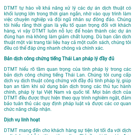
DTMT tự hào về khả năng xử lý các dự án dịch thuật có
khối lượng lớn trong thời gian ngắn, nhờ vào quy trình làm
việc chuyên nghiệp và đội ngũ nhân sự đông đảo. Chúng
tôi hiểu rằng thời gian là yếu tố quan trọng đối với khách
hàng, vì vậy DTMT luôn nỗ lực để hoàn thành các dự án
đúng hạn mà không làm giảm chất lượng. Dù bạn cần dịch
thuật một vài trang tài liệu hay cả một cuốn sách, chúng tôi
đều có thể đáp ứng nhanh chóng và chính xác.
Bản dịch công chứng tiếng Thái Lan pháp lý đầy đủ
DTMT hiểu rõ tầm quan trọng của tính pháp lý trong các
bản dịch công chứng tiếng Thái Lan. Chúng tôi cung cấp
dịch vụ dịch thuật công chứng với đầy đủ tính pháp lý, giúp
bạn an tâm khi sử dụng bản dịch trong các thủ tục hành
chính, pháp lý tại Việt Nam và quốc tế. Mọi bản dịch của
DTMT đều được thực hiện theo quy trình nghiêm ngặt, đảm
bảo tuân thủ các quy định pháp luật và được các cơ quan
chức năng chấp nhận.
Dịch vụ linh hoạt
DTMT mang đến cho khách hàng sự tiện lợi tối đa với dịch