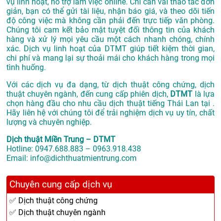
vụ linh hoạt, hỗ trợ làm việc online. Chỉ cần vài thao tác đơn
giản, bạn có thể gửi tài liệu, nhận báo giá, và theo dõi tiến
độ công việc mà không cần phải đến trực tiếp văn phòng.
Chúng tôi cam kết bảo mật tuyệt đối thông tin của khách
hàng và xử lý mọi yêu cầu một cách nhanh chóng, chính
xác. Dịch vụ linh hoạt của DTMT giúp tiết kiệm thời gian,
chi phí và mang lại sự thoải mái cho khách hàng trong mọi
tình huống.
Với các dịch vụ đa dạng, từ dịch thuật công chứng, dịch
thuật chuyên ngành, đến cung cấp phiên dịch,
DTMT
là lựa
chọn hàng đầu cho nhu cầu dịch thuật tiếng Thái Lan tại .
Hãy liên hệ với chúng tôi để trải nghiệm dịch vụ uy tín, chất
lượng và chuyên nghiệp.
Dịch thuật Miền Trung – DTMT
Hotline: 0947.688.883 – 0963.918.438
Email: info@dichthuatmientrung.com
Chuyên cung cấp dịch vụ
✅ Dịch thuật công chứng
✅ Dịch thuật chuyên ngành