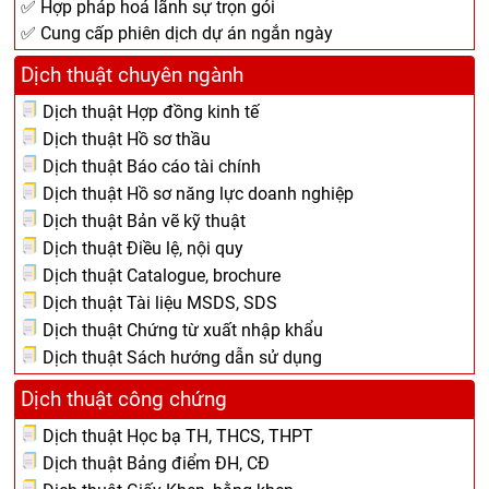
✅ Hợp pháp hoá lãnh sự trọn gói
✅ Cung cấp phiên dịch dự án ngắn ngày
Dịch thuật chuyên ngành
Dịch thuật Hợp đồng kinh tế
Dịch thuật Hồ sơ thầu
Dịch thuật Báo cáo tài chính
Dịch thuật Hồ sơ năng lực doanh nghiệp
Dịch thuật Bản vẽ kỹ thuật
Dịch thuật Điều lệ, nội quy
Dịch thuật Catalogue, brochure
Dịch thuật Tài liệu MSDS, SDS
Dịch thuật Chứng từ xuất nhập khẩu
Dịch thuật Sách hướng dẫn sử dụng
Dịch thuật công chứng
Dịch thuật Học bạ TH, THCS, THPT
Dịch thuật Bảng điểm ĐH, CĐ