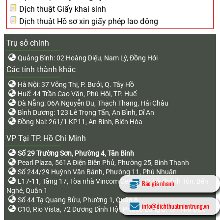
Dịch thuật Giấy khai sinh
Dịch thuật Hồ sơ xin giấy phép lao động
Trụ sở chính
Quảng Bình: 02 Hoàng Diệu, Nam Lý, Đồng Hới
Các tỉnh thành khác
Hà Nội: 37 Võng Thị, P. Bưởi, Q. Tây Hồ
Huế: 44 Trần Cao Vân, Phú Hội, TP. Huế
Đà Nẵng: 06A Nguyễn Du, Thạch Thang, Hải Châu
Bình Dương: 123 Lê Trọng Tấn, An Bình, Dĩ An
Đồng Nai: 261/1 KP11, An Bình, Biên Hòa
VP Tại TP. Hồ Chí Minh
Số 29 Trường Sơn, Phường 4, Tân Bình
Pearl Plaza, 561A Điện Biên Phủ, Phường 25, Bình Thạnh
Số 244/29 Huỳnh Văn Bánh, Phường 11, Phú Nhuận
L17-11, Tầng 17, Tòa nhà Vincom Center, 72 Lê Thánh Tôn, Bến
Báo giá nhanh
Nghé, Quận 1
Số 44 Tạ Quang Bửu, Phường 1, Quận 8
info@dichthuatmientrung.vn
C10, Rio Vista, 72 Dương Đình Hội, Phước Long B, TP. Thủ Đức