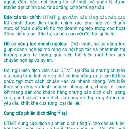
ngoài, đảm bảo mọi thông tin kỹ thuật và pháp lý được
truyền đạt chính xác, từ đó tăng cơ hội trúng thầu.
Báo cáo tài chính
: DTMT giúp đảm bảo rằng các báo cáo
tài chính được dịch thuật chính xác, phù hợp với chuẩn
mực kế toán quốc tế, hỗ trợ doanh nghiệp trong các hoạt
động kiểm toán, đầu tư, và báo cáo với đối tác quốc tế.
Hồ sơ năng lực doanh nghiệp
: Dịch thuật hồ sơ năng lực
giúp doanh nghiệp mở rộng cơ hội hợp tác và phát triển thị
trường quốc tế thông qua việc thể hiện một hình ảnh
chuyên nghiệp và uy tín.
Đội ngũ biên dịch viên của DTMT tại đều là những chuyên
gia trong từng lĩnh vực cụ thể, có khả năng xử lý các tài liệu
phức tạp một cách chuẩn xác và nhanh chóng. Với kiến
thức sâu rộng và kinh nghiệm phong phú, chúng tôi cam
kết mang đến cho khách hàng những bản dịch chất lượng
cao, phù hợp với mục đích sử dụng và đáp ứng được các
yêu cầu khắt khe của từng loại tài liệu.
Cung cấp phiên dịch tiếng Ý tại
DTMT cung cấp dịch vụ phiên dịch tiếng Ý cho các sự kiện,
hội thảo, cuộc họp, và buổi đàm phán tại . Với đội ngũ