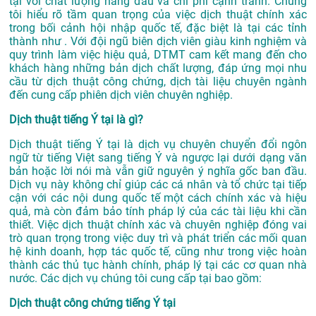
tại với chất lượng hàng đầu và chi phí cạnh tranh. Chúng
tôi hiểu rõ tầm quan trọng của việc dịch thuật chính xác
trong bối cảnh hội nhập quốc tế, đặc biệt là tại các tỉnh
thành như . Với đội ngũ biên dịch viên giàu kinh nghiệm và
quy trình làm việc hiệu quả, DTMT cam kết mang đến cho
khách hàng những bản dịch chất lượng, đáp ứng mọi nhu
cầu từ dịch thuật công chứng, dịch tài liệu chuyên ngành
đến cung cấp phiên dịch viên chuyên nghiệp.
Dịch thuật tiếng Ý tại là gì?
Dịch thuật tiếng Ý tại là dịch vụ chuyên chuyển đổi ngôn
ngữ từ tiếng Việt sang tiếng Ý và ngược lại dưới dạng văn
bản hoặc lời nói mà vẫn giữ nguyên ý nghĩa gốc ban đầu.
Dịch vụ này không chỉ giúp các cá nhân và tổ chức tại tiếp
cận với các nội dung quốc tế một cách chính xác và hiệu
quả, mà còn đảm bảo tính pháp lý của các tài liệu khi cần
thiết. Việc dịch thuật chính xác và chuyên nghiệp đóng vai
trò quan trọng trong việc duy trì và phát triển các mối quan
hệ kinh doanh, hợp tác quốc tế, cũng như trong việc hoàn
thành các thủ tục hành chính, pháp lý tại các cơ quan nhà
nước. Các dịch vụ chúng tôi cung cấp tại bao gồm:
Dịch thuật công chứng tiếng Ý tại