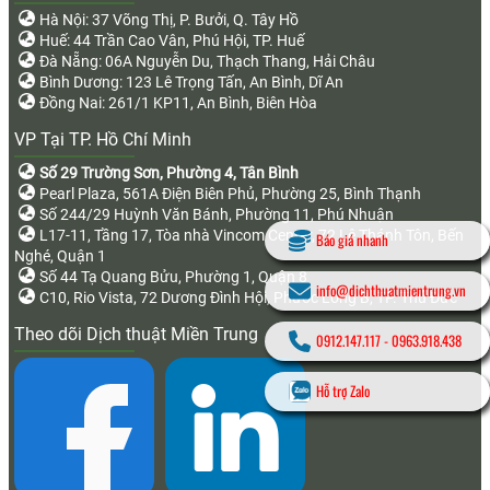
Hà Nội: 37 Võng Thị, P. Bưởi, Q. Tây Hồ
Huế: 44 Trần Cao Vân, Phú Hội, TP. Huế
Đà Nẵng: 06A Nguyễn Du, Thạch Thang, Hải Châu
Bình Dương: 123 Lê Trọng Tấn, An Bình, Dĩ An
Đồng Nai: 261/1 KP11, An Bình, Biên Hòa
VP Tại TP. Hồ Chí Minh
Số 29 Trường Sơn, Phường 4, Tân Bình
Pearl Plaza, 561A Điện Biên Phủ, Phường 25, Bình Thạnh
Số 244/29 Huỳnh Văn Bánh, Phường 11, Phú Nhuận
L17-11, Tầng 17, Tòa nhà Vincom Center, 72 Lê Thánh Tôn, Bến
Báo giá nhanh
Nghé, Quận 1
Số 44 Tạ Quang Bửu, Phường 1, Quận 8
info@dichthuatmientrung.vn
C10, Rio Vista, 72 Dương Đình Hội, Phước Long B, TP. Thủ Đức
Theo dõi Dịch thuật Miền Trung
0912.147.117
-
0963.918.438
Hỗ trợ Zalo