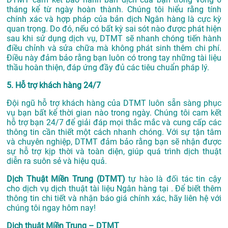
tháng kể từ ngày hoàn thành. Chúng tôi hiểu rằng tính
chính xác và hợp pháp của bản dịch Ngân hàng là cực kỳ
quan trọng. Do đó, nếu có bất kỳ sai sót nào được phát hiện
sau khi sử dụng dịch vụ, DTMT sẽ nhanh chóng tiến hành
điều chỉnh và sửa chữa mà không phát sinh thêm chi phí.
Điều này đảm bảo rằng bạn luôn có trong tay những tài liệu
thầu hoàn thiện, đáp ứng đầy đủ các tiêu chuẩn pháp lý.
5. Hỗ trợ khách hàng 24/7
Đội ngũ hỗ trợ khách hàng của DTMT luôn sẵn sàng phục
vụ bạn bất kể thời gian nào trong ngày. Chúng tôi cam kết
hỗ trợ bạn 24/7 để giải đáp mọi thắc mắc và cung cấp các
thông tin cần thiết một cách nhanh chóng. Với sự tận tâm
và chuyên nghiệp, DTMT đảm bảo rằng bạn sẽ nhận được
sự hỗ trợ kịp thời và toàn diện, giúp quá trình dịch thuật
diễn ra suôn sẻ và hiệu quả.
Dịch Thuật Miền Trung (DTMT)
tự hào là đối tác tin cậy
cho dịch vụ dịch thuật tài liệu Ngân hàng tại . Để biết thêm
thông tin chi tiết và nhận báo giá chính xác, hãy liên hệ với
chúng tôi ngay hôm nay!
Dịch thuật Miền Trung – DTMT