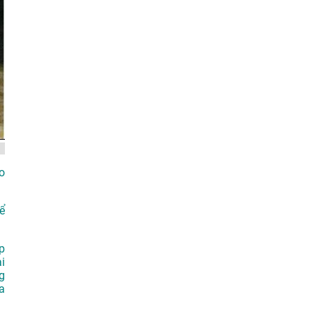
o
ể
p
i
g
a