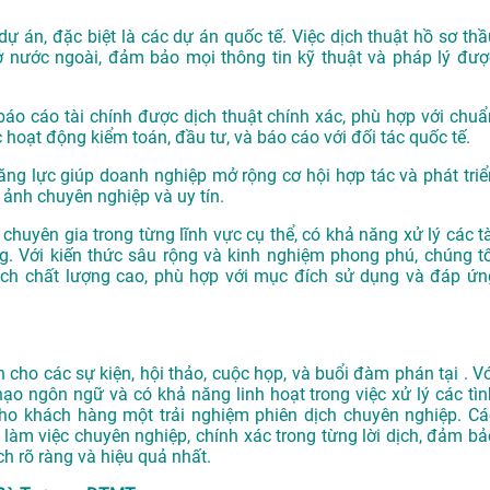
dự án, đặc biệt là các dự án quốc tế. Việc dịch thuật hồ sơ thầ
ở nước ngoài, đảm bảo mọi thông tin kỹ thuật và pháp lý đượ
o cáo tài chính được dịch thuật chính xác, phù hợp với chuẩ
 hoạt động kiểm toán, đầu tư, và báo cáo với đối tác quốc tế.
ăng lực giúp doanh nghiệp mở rộng cơ hội hợp tác và phát triể
 ảnh chuyên nghiệp và uy tín.
chuyên gia trong từng lĩnh vực cụ thể, có khả năng xử lý các tà
. Với kiến thức sâu rộng và kinh nghiệm phong phú, chúng tô
h chất lượng cao, phù hợp với mục đích sử dụng và đáp ứn
ho các sự kiện, hội thảo, cuộc họp, và buổi đàm phán tại . Vớ
hạo ngôn ngữ và có khả năng linh hoạt trong việc xử lý các tìn
o khách hàng một trải nghiệm phiên dịch chuyên nghiệp. Cá
làm việc chuyên nghiệp, chính xác trong từng lời dịch, đảm bả
h rõ ràng và hiệu quả nhất.