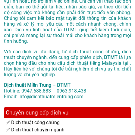
vụ linh hoạt, hỗ trợ làm việc online. Chỉ cần vài thao tác đơn
giản, bạn có thể gửi tài liệu, nhận báo giá, và theo dõi tiến
độ công việc mà không cần phải đến trực tiếp văn phòng.
Chúng tôi cam kết bảo mật tuyệt đối thông tin của khách
hàng và xử lý mọi yêu cầu một cách nhanh chóng, chính
xác. Dịch vụ linh hoạt của DTMT giúp tiết kiệm thời gian,
chi phí và mang lại sự thoải mái cho khách hàng trong mọi
tình huống.
Với các dịch vụ đa dạng, từ dịch thuật công chứng, dịch
thuật chuyên ngành, đến cung cấp phiên dịch,
DTMT
là lựa
chọn hàng đầu cho nhu cầu dịch thuật tiếng Malaysia tại .
Hãy liên hệ với chúng tôi để trải nghiệm dịch vụ uy tín, chất
lượng và chuyên nghiệp.
Dịch thuật Miền Trung – DTMT
Hotline: 0947.688.883 – 0963.918.438
Email: info@dichthuatmientrung.com
Chuyên cung cấp dịch vụ
✅ Dịch thuật công chứng
✅ Dịch thuật chuyên ngành