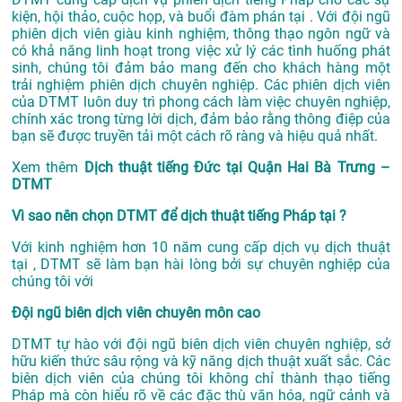
kiện, hội thảo, cuộc họp, và buổi đàm phán tại . Với đội ngũ
phiên dịch viên giàu kinh nghiệm, thông thạo ngôn ngữ và
có khả năng linh hoạt trong việc xử lý các tình huống phát
sinh, chúng tôi đảm bảo mang đến cho khách hàng một
trải nghiệm phiên dịch chuyên nghiệp. Các phiên dịch viên
của DTMT luôn duy trì phong cách làm việc chuyên nghiệp,
chính xác trong từng lời dịch, đảm bảo rằng thông điệp của
bạn sẽ được truyền tải một cách rõ ràng và hiệu quả nhất.
Xem thêm
Dịch thuật tiếng Đức tại Quận Hai Bà Trưng –
DTMT
Vì sao nên chọn DTMT để dịch thuật tiếng Pháp tại ?
Với kinh nghiệm hơn 10 năm cung cấp dịch vụ
dịch thuật
tại
, DTMT sẽ làm bạn hài lòng bởi sự chuyên nghiệp của
chúng tôi với
Đội ngũ biên dịch viên chuyên môn cao
DTMT tự hào với đội ngũ biên dịch viên chuyên nghiệp, sở
hữu kiến thức sâu rộng và kỹ năng dịch thuật xuất sắc. Các
biên dịch viên của chúng tôi không chỉ thành thạo tiếng
Pháp mà còn hiểu rõ về các đặc thù văn hóa, ngữ cảnh và