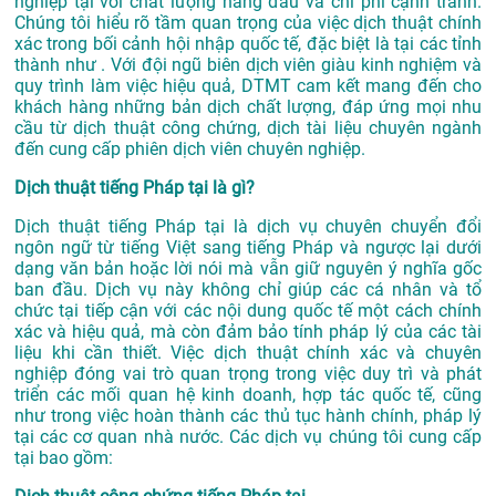
nghiệp tại với chất lượng hàng đầu và chi phí cạnh tranh.
Chúng tôi hiểu rõ tầm quan trọng của việc dịch thuật chính
xác trong bối cảnh hội nhập quốc tế, đặc biệt là tại các tỉnh
thành như . Với đội ngũ biên dịch viên giàu kinh nghiệm và
quy trình làm việc hiệu quả, DTMT cam kết mang đến cho
khách hàng những bản dịch chất lượng, đáp ứng mọi nhu
cầu từ dịch thuật công chứng, dịch tài liệu chuyên ngành
đến cung cấp phiên dịch viên chuyên nghiệp.
Dịch thuật tiếng Pháp tại là gì?
Dịch thuật tiếng Pháp tại là dịch vụ chuyên chuyển đổi
ngôn ngữ từ tiếng Việt sang tiếng Pháp và ngược lại dưới
dạng văn bản hoặc lời nói mà vẫn giữ nguyên ý nghĩa gốc
ban đầu. Dịch vụ này không chỉ giúp các cá nhân và tổ
chức tại tiếp cận với các nội dung quốc tế một cách chính
xác và hiệu quả, mà còn đảm bảo tính pháp lý của các tài
liệu khi cần thiết. Việc dịch thuật chính xác và chuyên
nghiệp đóng vai trò quan trọng trong việc duy trì và phát
triển các mối quan hệ kinh doanh, hợp tác quốc tế, cũng
như trong việc hoàn thành các thủ tục hành chính, pháp lý
tại các cơ quan nhà nước. Các dịch vụ chúng tôi cung cấp
tại bao gồm: