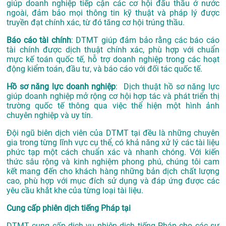
giúp doanh nghiệp tiếp cận các cơ hội đấu thầu ở nước
ngoài, đảm bảo mọi thông tin kỹ thuật và pháp lý được
truyền đạt chính xác, từ đó tăng cơ hội trúng thầu.
Báo cáo tài chính
: DTMT giúp đảm bảo rằng các báo cáo
tài chính được dịch thuật chính xác, phù hợp với chuẩn
mực kế toán quốc tế, hỗ trợ doanh nghiệp trong các hoạt
động kiểm toán, đầu tư, và báo cáo với đối tác quốc tế.
Hồ sơ năng lực doanh nghiệp
: Dịch thuật hồ sơ năng lực
giúp doanh nghiệp mở rộng cơ hội hợp tác và phát triển thị
trường quốc tế thông qua việc thể hiện một hình ảnh
chuyên nghiệp và uy tín.
Đội ngũ biên dịch viên của DTMT tại đều là những chuyên
gia trong từng lĩnh vực cụ thể, có khả năng xử lý các tài liệu
phức tạp một cách chuẩn xác và nhanh chóng. Với kiến
thức sâu rộng và kinh nghiệm phong phú, chúng tôi cam
kết mang đến cho khách hàng những bản dịch chất lượng
cao, phù hợp với mục đích sử dụng và đáp ứng được các
yêu cầu khắt khe của từng loại tài liệu.
Cung cấp phiên dịch tiếng Pháp tại
DTMT cung cấp dịch vụ phiên dịch tiếng Pháp cho các sự