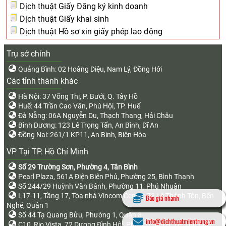
Dịch thuật Giấy Đăng ký kinh doanh
Dịch thuật Giấy khai sinh
Dịch thuật Hồ sơ xin giấy phép lao động
Trụ sở chính
Quảng Bình: 02 Hoàng Diệu, Nam Lý, Đồng Hới
Các tỉnh thành khác
Hà Nội: 37 Võng Thị, P. Bưởi, Q. Tây Hồ
Huế: 44 Trần Cao Vân, Phú Hội, TP. Huế
Đà Nẵng: 06A Nguyễn Du, Thạch Thang, Hải Châu
Bình Dương: 123 Lê Trọng Tấn, An Bình, Dĩ An
Đồng Nai: 261/1 KP11, An Bình, Biên Hòa
VP Tại TP. Hồ Chí Minh
Số 29 Trường Sơn, Phường 4, Tân Bình
Pearl Plaza, 561A Điện Biên Phủ, Phường 25, Bình Thạnh
Số 244/29 Huỳnh Văn Bánh, Phường 11, Phú Nhuận
L17-11, Tầng 17, Tòa nhà Vincom Center, 72 Lê Thánh Tôn, Bến
Báo giá nhanh
Nghé, Quận 1
Số 44 Tạ Quang Bửu, Phường 1, Quận 8
info@dichthuatmientrung.vn
C10, Rio Vista, 72 Dương Đình Hội, Phước Long B, TP. Thủ Đức