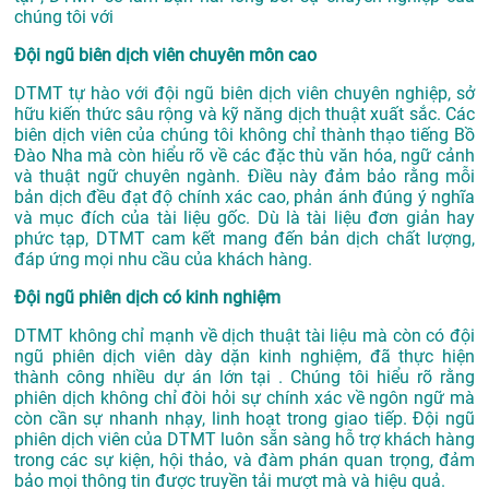
chúng tôi với
Đội ngũ biên dịch viên chuyên môn cao
DTMT tự hào với đội ngũ biên dịch viên chuyên nghiệp, sở
hữu kiến thức sâu rộng và kỹ năng dịch thuật xuất sắc. Các
biên dịch viên của chúng tôi không chỉ thành thạo tiếng Bồ
Đào Nha mà còn hiểu rõ về các đặc thù văn hóa, ngữ cảnh
và thuật ngữ chuyên ngành. Điều này đảm bảo rằng mỗi
bản dịch đều đạt độ chính xác cao, phản ánh đúng ý nghĩa
và mục đích của tài liệu gốc. Dù là tài liệu đơn giản hay
phức tạp, DTMT cam kết mang đến bản dịch chất lượng,
đáp ứng mọi nhu cầu của khách hàng.
Đội ngũ phiên dịch có kinh nghiệm
DTMT không chỉ mạnh về dịch thuật tài liệu mà còn có đội
ngũ phiên dịch viên dày dặn kinh nghiệm, đã thực hiện
thành công nhiều dự án lớn tại . Chúng tôi hiểu rõ rằng
phiên dịch không chỉ đòi hỏi sự chính xác về ngôn ngữ mà
còn cần sự nhanh nhạy, linh hoạt trong giao tiếp. Đội ngũ
phiên dịch viên của DTMT luôn sẵn sàng hỗ trợ khách hàng
trong các sự kiện, hội thảo, và đàm phán quan trọng, đảm
bảo mọi thông tin được truyền tải mượt mà và hiệu quả.