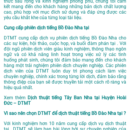
thức sâu rộng và kinh nghiệm phong phú, chúng tôi cam
kết mang đến cho khách hàng những bản dịch chất lượng
cao, phù hợp với mục đích sử dụng và đáp ứng được các
yêu cầu khắt khe của từng loại tài liệu.
Cung cấp phiên dịch tiếng Bồ Đào Nha tại
DTMT cung cấp dịch vụ phiên dịch tiếng Bồ Đào Nha cho
các sự kiện, hội thảo, cuộc họp, và buổi đàm phán tại . Với
đội ngũ phiên dịch viên giàu kinh nghiệm, thông thạo ngôn
ngữ và có khả năng linh hoạt trong việc xử lý các tình
huống phát sinh, chúng tôi đảm bảo mang đến cho khách
hàng một trải nghiệm phiên dịch chuyên nghiệp. Các phiên
dịch viên của DTMT luôn duy trì phong cách làm việc
chuyên nghiệp, chính xác trong từng lời dịch, đảm bảo rằng
thông điệp của bạn sẽ được truyền tải một cách rõ ràng và
hiệu quả nhất.
Xem thêm
Dịch thuật tiếng Tây Ban Nha tại Huyện Hoài
Đức – DTMT
Vì sao nên chọn DTMT để dịch thuật tiếng Bồ Đào Nha tại ?
Với kinh nghiệm hơn 10 năm cung cấp dịch vụ
dịch thuật
tại
, DTMT sẽ làm bạn hài lòng bởi sự chuyên nghiệp của