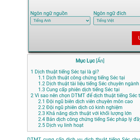
Ngôn ngữ nguồn
Ngôn ngữ đích
Mục Lục
[
Ẩn
]
1
Dịch thuật tiếng Séc tại là gì?
1.1
Dịch thuật công chứng tiếng Séc tại
1.2
Dịch thuật tài liệu tiếng Séc chuyên ngành 
1.3
Cung cấp phiên dịch tiếng Séc tại
2
Vì sao nên chọn DTMT để dịch thuật tiếng Séc t
2.1
Đội ngũ biên dịch viên chuyên môn cao
2.2
Đội ngũ phiên dịch có kinh nghiệm
2.3
Khả năng dịch thuật với khối lượng lớn
2.4
Bản dịch công chứng tiếng Séc pháp lý đầ
2.5
Dịch vụ linh hoạt
DTMT cung cấp dịch vụ dịch thuật tiếng Séc chuy