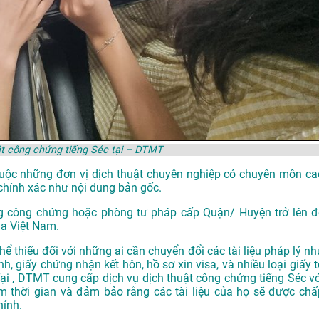
ật công chứng tiếng Séc tại – DTMT
thuộc những đơn vị dịch thuật chuyên nghiệp có chuyên môn ca
chính xác như nội dung bản gốc.
g công chứng hoặc phòng tư pháp cấp Quận/ Huyện trở lên đ
ủa Việt Nam.
hể thiếu đối với những ai cần chuyển đổi các tài liệu pháp lý nh
h, giấy chứng nhận kết hôn, hồ sơ xin visa, và nhiều loại giấy t
 Tại , DTMT cung cấp dịch vụ dịch thuật công chứng tiếng Séc vớ
ệm thời gian và đảm bảo rằng các tài liệu của họ sẽ được chấ
hính.