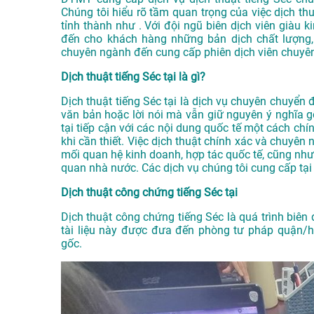
Chúng tôi hiểu rõ tầm quan trọng của việc dịch thu
tỉnh thành như . Với đội ngũ biên dịch viên giàu
đến cho khách hàng những bản dịch chất lượng, 
chuyên ngành đến cung cấp phiên dịch viên chuyên
Dịch thuật tiếng Séc tại là gì?
Dịch thuật tiếng Séc tại là dịch vụ chuyên chuyển 
văn bản hoặc lời nói mà vẫn giữ nguyên ý nghĩa g
tại tiếp cận với các nội dung quốc tế một cách chí
khi cần thiết. Việc dịch thuật chính xác và chuyên n
mối quan hệ kinh doanh, hợp tác quốc tế, cũng như 
quan nhà nước. Các dịch vụ chúng tôi cung cấp tạ
Dịch thuật công chứng tiếng Séc tại
Dịch thuật công chứng tiếng Séc là quá trình biên d
tài liệu này được đưa đến phòng tư pháp quận/hu
gốc.