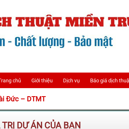
Trang chủ
Giới thiệu
Dịch vụ
Báo giá dịch thuậ
Hoài Đức – DTMT
Á TRỊ DỰ ÁN CỦA BẠN