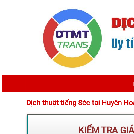
Dịch thuật tiếng Séc tại Huyện 
KIỂM TRA GI