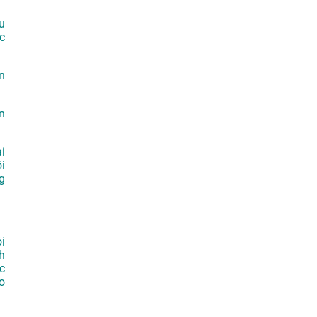
u
c
n
n
i
i
g
i
h
c
o