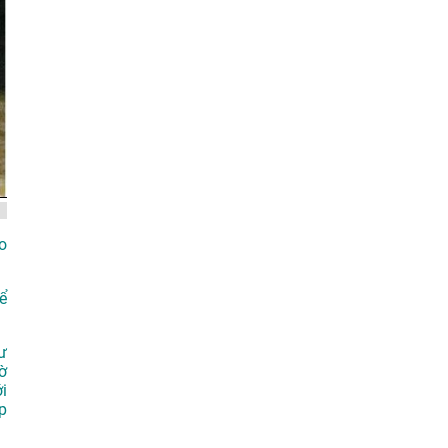
o
ể
ư
ờ
i
p