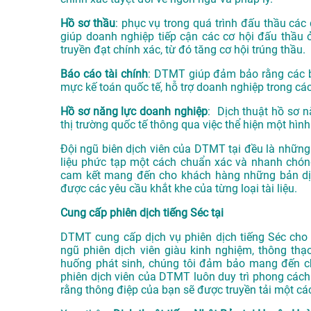
Hồ sơ thầu
: phục vụ trong quá trình đấu thầu các 
giúp doanh nghiệp tiếp cận các cơ hội đấu thầu 
truyền đạt chính xác, từ đó tăng cơ hội trúng thầu.
Báo cáo tài chính
: DTMT giúp đảm bảo rằng các bá
mực kế toán quốc tế, hỗ trợ doanh nghiệp trong các
Hồ sơ năng lực doanh nghiệp
: Dịch thuật hồ sơ n
thị trường quốc tế thông qua việc thể hiện một hình
Đội ngũ biên dịch viên của DTMT tại đều là những 
liệu phức tạp một cách chuẩn xác và nhanh chóng
cam kết mang đến cho khách hàng những bản dịc
được các yêu cầu khắt khe của từng loại tài liệu.
Cung cấp phiên dịch tiếng Séc tại
DTMT cung cấp dịch vụ phiên dịch tiếng Séc cho c
ngũ phiên dịch viên giàu kinh nghiệm, thông thạ
huống phát sinh, chúng tôi đảm bảo mang đến ch
phiên dịch viên của DTMT luôn duy trì phong cách 
rằng thông điệp của bạn sẽ được truyền tải một các