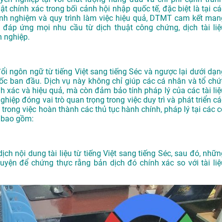
ật chính xác trong bối cảnh hội nhập quốc tế, đặc biệt là tại cá
 kinh nghiệm và quy trình làm việc hiệu quả, DTMT cam kết man
đáp ứng mọi nhu cầu từ dịch thuật công chứng, dịch tài liệ
 nghiệp.
đổi ngôn ngữ từ tiếng Việt sang tiếng Séc và ngược lại dưới dạn
ốc ban đầu. Dịch vụ này không chỉ giúp các cá nhân và tổ chứ
nh xác và hiệu quả, mà còn đảm bảo tính pháp lý của các tài liệ
ghiệp đóng vai trò quan trọng trong việc duy trì và phát triển c
trong việc hoàn thành các thủ tục hành chính, pháp lý tại các c
i bao gồm:
ịch nội dung tài liệu từ tiếng Việt sang tiếng Séc, sau đó, nhữn
yện để chứng thực rằng bản dịch đó chính xác so với tài liệ