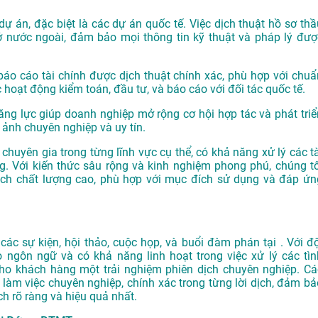
dự án, đặc biệt là các dự án quốc tế. Việc dịch thuật hồ sơ thầ
ở nước ngoài, đảm bảo mọi thông tin kỹ thuật và pháp lý đượ
o cáo tài chính được dịch thuật chính xác, phù hợp với chuẩ
 hoạt động kiểm toán, đầu tư, và báo cáo với đối tác quốc tế.
ăng lực giúp doanh nghiệp mở rộng cơ hội hợp tác và phát triể
 ảnh chuyên nghiệp và uy tín.
chuyên gia trong từng lĩnh vực cụ thể, có khả năng xử lý các tà
. Với kiến thức sâu rộng và kinh nghiệm phong phú, chúng tô
h chất lượng cao, phù hợp với mục đích sử dụng và đáp ứn
ác sự kiện, hội thảo, cuộc họp, và buổi đàm phán tại . Với độ
o ngôn ngữ và có khả năng linh hoạt trong việc xử lý các tìn
o khách hàng một trải nghiệm phiên dịch chuyên nghiệp. Cá
làm việc chuyên nghiệp, chính xác trong từng lời dịch, đảm bả
h rõ ràng và hiệu quả nhất.