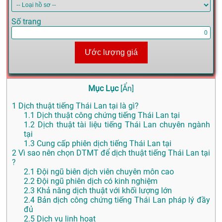
Số trang
Ước lượng giá
Mục Lục
[
Ẩn
]
1
Dịch thuật tiếng Thái Lan tại là gì?
1.1
Dịch thuật công chứng tiếng Thái Lan tại
1.2
Dịch thuật tài liệu tiếng Thái Lan chuyên ngành
tại
1.3
Cung cấp phiên dịch tiếng Thái Lan tại
2
Vì sao nên chọn DTMT để dịch thuật tiếng Thái Lan tại
?
2.1
Đội ngũ biên dịch viên chuyên môn cao
2.2
Đội ngũ phiên dịch có kinh nghiệm
2.3
Khả năng dịch thuật với khối lượng lớn
2.4
Bản dịch công chứng tiếng Thái Lan pháp lý đầy
đủ
2.5
Dịch vụ linh hoạt