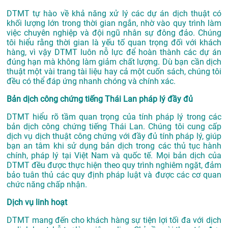
DTMT tự hào về khả năng xử lý các dự án dịch thuật có
khối lượng lớn trong thời gian ngắn, nhờ vào quy trình làm
việc chuyên nghiệp và đội ngũ nhân sự đông đảo. Chúng
tôi hiểu rằng thời gian là yếu tố quan trọng đối với khách
hàng, vì vậy DTMT luôn nỗ lực để hoàn thành các dự án
đúng hạn mà không làm giảm chất lượng. Dù bạn cần dịch
thuật một vài trang tài liệu hay cả một cuốn sách, chúng tôi
đều có thể đáp ứng nhanh chóng và chính xác.
Bản dịch công chứng tiếng Thái Lan pháp lý đầy đủ
DTMT hiểu rõ tầm quan trọng của tính pháp lý trong các
bản dịch công chứng tiếng Thái Lan. Chúng tôi cung cấp
dịch vụ dịch thuật công chứng với đầy đủ tính pháp lý, giúp
bạn an tâm khi sử dụng bản dịch trong các thủ tục hành
chính, pháp lý tại Việt Nam và quốc tế. Mọi bản dịch của
DTMT đều được thực hiện theo quy trình nghiêm ngặt, đảm
bảo tuân thủ các quy định pháp luật và được các cơ quan
chức năng chấp nhận.
Dịch vụ linh hoạt
DTMT mang đến cho khách hàng sự tiện lợi tối đa với dịch