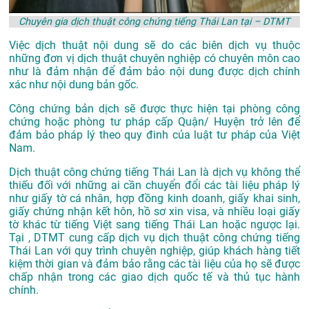
Chuyên gia dịch thuật công chứng tiếng Thái Lan tại – DTMT
Việc dịch thuật nội dung sẽ do các biên dịch vụ thuộc
những đơn vị dịch thuật chuyên nghiệp có chuyên môn cao
như là đảm nhận để đảm bảo nội dung được dịch chính
xác như nội dung bản gốc.
Công chứng bản dịch sẽ được thực hiện tại phòng công
chứng hoặc phòng tư pháp cấp Quận/ Huyện trở lên để
đảm bảo pháp lý theo quy đinh của luật tư pháp của Việt
Nam.
Dịch thuật công chứng tiếng Thái Lan là dịch vụ không thể
thiếu đối với những ai cần chuyển đổi các tài liệu pháp lý
như giấy tờ cá nhân, hợp đồng kinh doanh, giấy khai sinh,
giấy chứng nhận kết hôn, hồ sơ xin visa, và nhiều loại giấy
tờ khác từ tiếng Việt sang tiếng Thái Lan hoặc ngược lại.
Tại , DTMT cung cấp dịch vụ dịch thuật công chứng tiếng
Thái Lan với quy trình chuyên nghiệp, giúp khách hàng tiết
kiệm thời gian và đảm bảo rằng các tài liệu của họ sẽ được
chấp nhận trong các giao dịch quốc tế và thủ tục hành
chính.