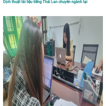
Dịch thuật tài liệu tiếng Thái Lan chuyên ngành tại