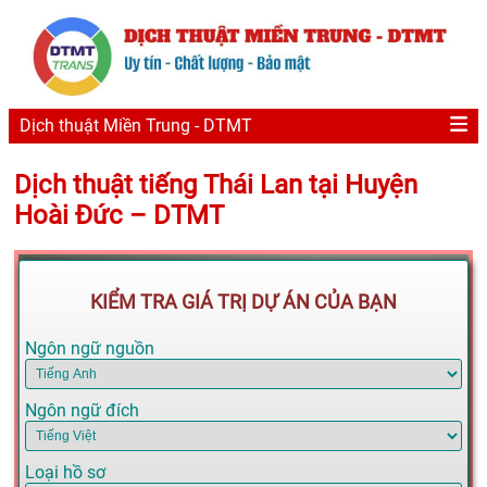
Dịch thuật Miền Trung - DTMT
Dịch thuật tiếng Thái Lan tại Huyện
Hoài Đức – DTMT
KIỂM TRA GIÁ TRỊ DỰ ÁN CỦA BẠN
Ngôn ngữ nguồn
Ngôn ngữ đích
Loại hồ sơ