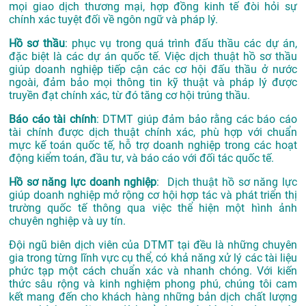
mọi giao dịch thương mại, hợp đồng kinh tế đòi hỏi sự
chính xác tuyệt đối về ngôn ngữ và pháp lý.
Hồ sơ thầu
: phục vụ trong quá trình đấu thầu các dự án,
đặc biệt là các dự án quốc tế. Việc dịch thuật hồ sơ thầu
giúp doanh nghiệp tiếp cận các cơ hội đấu thầu ở nước
ngoài, đảm bảo mọi thông tin kỹ thuật và pháp lý được
truyền đạt chính xác, từ đó tăng cơ hội trúng thầu.
Báo cáo tài chính
: DTMT giúp đảm bảo rằng các báo cáo
tài chính được dịch thuật chính xác, phù hợp với chuẩn
mực kế toán quốc tế, hỗ trợ doanh nghiệp trong các hoạt
động kiểm toán, đầu tư, và báo cáo với đối tác quốc tế.
Hồ sơ năng lực doanh nghiệp
: Dịch thuật hồ sơ năng lực
giúp doanh nghiệp mở rộng cơ hội hợp tác và phát triển thị
trường quốc tế thông qua việc thể hiện một hình ảnh
chuyên nghiệp và uy tín.
Đội ngũ biên dịch viên của DTMT tại đều là những chuyên
gia trong từng lĩnh vực cụ thể, có khả năng xử lý các tài liệu
phức tạp một cách chuẩn xác và nhanh chóng. Với kiến
thức sâu rộng và kinh nghiệm phong phú, chúng tôi cam
kết mang đến cho khách hàng những bản dịch chất lượng