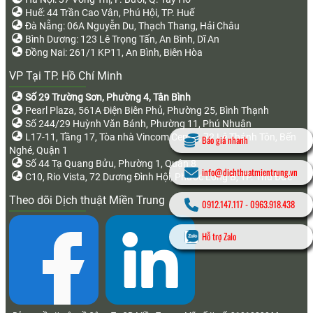
Huế: 44 Trần Cao Vân, Phú Hội, TP. Huế
Đà Nẵng: 06A Nguyễn Du, Thạch Thang, Hải Châu
Bình Dương: 123 Lê Trọng Tấn, An Bình, Dĩ An
Đồng Nai: 261/1 KP11, An Bình, Biên Hòa
VP Tại TP. Hồ Chí Minh
Số 29 Trường Sơn, Phường 4, Tân Bình
Pearl Plaza, 561A Điện Biên Phủ, Phường 25, Bình Thạnh
Số 244/29 Huỳnh Văn Bánh, Phường 11, Phú Nhuận
L17-11, Tầng 17, Tòa nhà Vincom Center, 72 Lê Thánh Tôn, Bến
Báo giá nhanh
Nghé, Quận 1
Số 44 Tạ Quang Bửu, Phường 1, Quận 8
info@dichthuatmientrung.vn
C10, Rio Vista, 72 Dương Đình Hội, Phước Long B, TP. Thủ Đức
Theo dõi Dịch thuật Miền Trung
0912.147.117
-
0963.918.438
Hỗ trợ Zalo