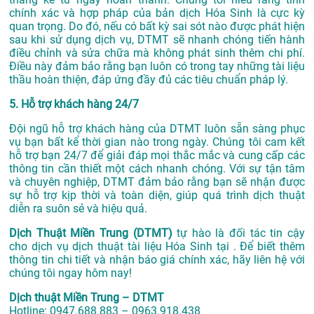
chính xác và hợp pháp của bản dịch Hóa Sinh là cực kỳ
quan trọng. Do đó, nếu có bất kỳ sai sót nào được phát hiện
sau khi sử dụng dịch vụ, DTMT sẽ nhanh chóng tiến hành
điều chỉnh và sửa chữa mà không phát sinh thêm chi phí.
Điều này đảm bảo rằng bạn luôn có trong tay những tài liệu
thầu hoàn thiện, đáp ứng đầy đủ các tiêu chuẩn pháp lý.
5. Hỗ trợ khách hàng 24/7
Đội ngũ hỗ trợ khách hàng của DTMT luôn sẵn sàng phục
vụ bạn bất kể thời gian nào trong ngày. Chúng tôi cam kết
hỗ trợ bạn 24/7 để giải đáp mọi thắc mắc và cung cấp các
thông tin cần thiết một cách nhanh chóng. Với sự tận tâm
và chuyên nghiệp, DTMT đảm bảo rằng bạn sẽ nhận được
sự hỗ trợ kịp thời và toàn diện, giúp quá trình dịch thuật
diễn ra suôn sẻ và hiệu quả.
Dịch Thuật Miền Trung (DTMT)
tự hào là đối tác tin cậy
cho dịch vụ dịch thuật tài liệu Hóa Sinh tại . Để biết thêm
thông tin chi tiết và nhận báo giá chính xác, hãy liên hệ với
chúng tôi ngay hôm nay!
Dịch thuật Miền Trung – DTMT
Hotline: 0947.688.883 – 0963.918.438