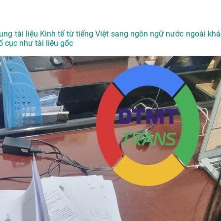
 dung tài liệu Kinh tế từ tiếng Việt sang ngôn ngữ nước ngoài kh
 cục như tài liệu gốc