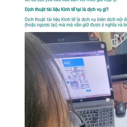
Dịch thuật tài liệu Kinh tế tại là dịch vụ gì?
Dịch thuật tài liệu Kinh tế là dịch vụ biên dịch nội
(hoặc ngược lại) mà mà vẫn giữ được ý nghĩa và bố