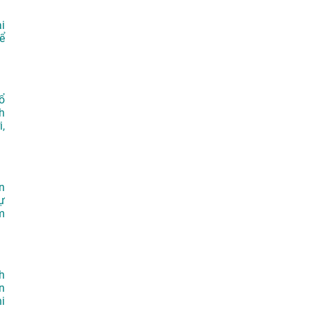
i
ể
ổ
h
,
n
ự
m
h
n
i