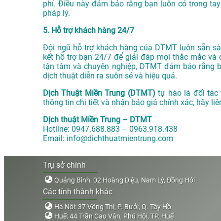
phí. Điều này đảm bảo rằng bạn luôn có trong tay
pháp lý.
5. Hỗ trợ khách hàng 24/7
Đội ngũ hỗ trợ khách hàng của DTMT luôn sẵn sàn
kết hỗ trợ bạn 24/7 để giải đáp mọi thắc mắc và 
tận tâm và chuyên nghiệp, DTMT đảm bảo rằng bạn
dịch thuật diễn ra suôn sẻ và hiệu quả.
Dịch Thuật Miền Trung (DTMT)
tự hào là đối tác t
thông tin chi tiết và nhận báo giá chính xác, hãy l
Dịch thuật Miền Trung – DTMT
Hotline: 0947.688.883 – 0963.918.438
Email: info@dichthuatmientrung.com
Trụ sở chính
Quảng Bình: 02 Hoàng Diệu, Nam Lý, Đồng Hới
Các tỉnh thành khác
Hà Nội: 37 Võng Thị, P. Bưởi, Q. Tây Hồ
Huế: 44 Trần Cao Vân, Phú Hội, TP. Huế