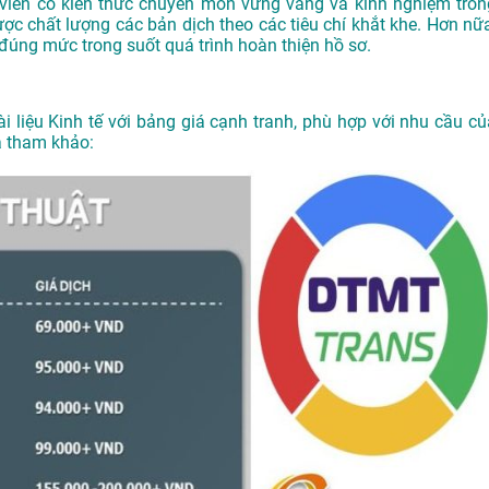
h viên có kiến thức chuyên môn vững vàng và kinh nghiệm tron
c chất lượng các bản dịch theo các tiêu chí khắt khe. Hơn nữa
đúng mức trong suốt quá trình hoàn thiện hồ sơ.
ài liệu Kinh tế với bảng giá cạnh tranh, phù hợp với nhu cầu củ
iá tham khảo: