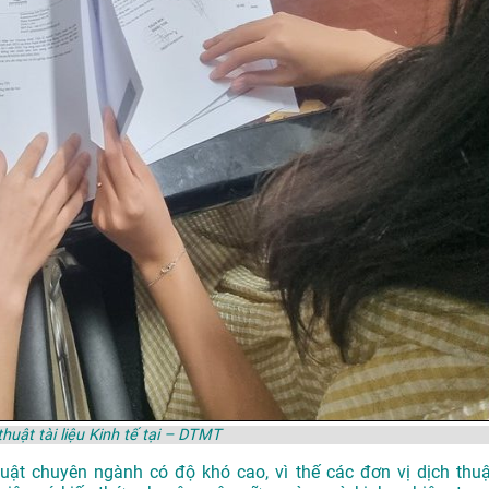
huật tài liệu Kinh tế tại – DTMT
thuật chuyên ngành có độ khó cao, vì thế các đơn vị dịch thuậ