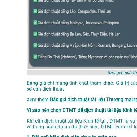
Báo giá dịch th
Bảng giá chỉ mang tính chất tham khảo. Giá trị củ
sơ cần dịch thuật
Xem thêm
Báo giá dịch thuật tài liệu Thương mạ
Vì sao nên chọn DTMT để dịch thuật tài liệu Kinh tế
Khi cần dịch thuật tài liệu Kinh tế tại , DTMT là 
và hàng ngàn dự án đã thực hiện, DTMT cam kết l