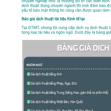
chuyên nghiệp như là thường bố trí các biên dịc
dịch thuật đúng chuyên ngành thì mới đảm bảo đượ
yếu tố bảo mật thông tin cũng cần được quan tâm 
Báo giá dịch thuật tài liệu Kinh tế tại
Tại DTMT, chúng tôi cung cấp dịch vụ dịch thuật t
từng loại tài liệu và ngôn ngữ. Dưới đây là bảng g