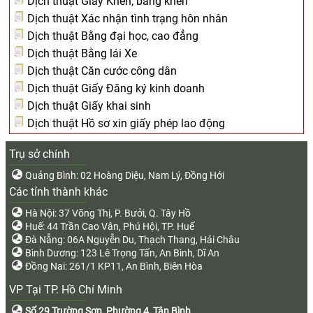
Dịch thuật Giấy Khen, bằng khen
Dịch thuật Xác nhận tình trạng hôn nhân
Dịch thuật Bằng đại học, cao đẳng
Dịch thuật Bằng lái Xe
Dịch thuật Căn cước công dân
Dịch thuật Giấy Đăng ký kinh doanh
Dịch thuật Giấy khai sinh
Dịch thuật Hồ sơ xin giấy phép lao động
Trụ sở chính
Quảng Bình: 02 Hoàng Diệu, Nam Lý, Đồng Hới
Các tỉnh thành khác
Hà Nội: 37 Võng Thị, P. Bưởi, Q. Tây Hồ
Huế: 44 Trần Cao Vân, Phú Hội, TP. Huế
Đà Nẵng: 06A Nguyễn Du, Thạch Thang, Hải Châu
Bình Dương: 123 Lê Trọng Tấn, An Bình, Dĩ An
Đồng Nai: 261/1 KP11, An Bình, Biên Hòa
VP Tại TP. Hồ Chí Minh
Số 29 Trường Sơn, Phường 4, Tân Bình