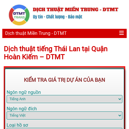
Dịch thuật Miền Trung - DTMT
Dịch thuật tiếng Thái Lan tại Quận
Hoàn Kiếm – DTMT
KIỂM TRA GIÁ TRỊ DỰ ÁN CỦA BẠN
Ngôn ngữ nguồn
Ngôn ngữ đích
Loại hồ sơ