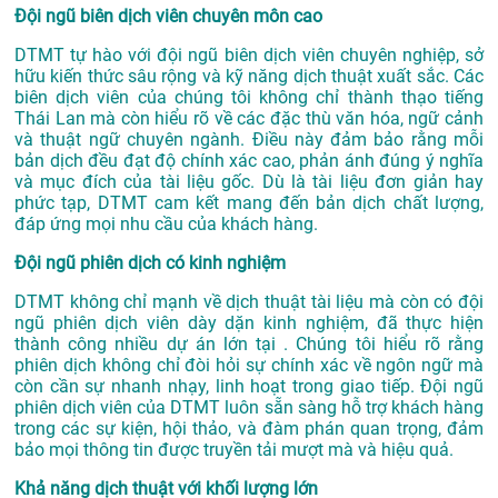
Đội ngũ biên dịch viên chuyên môn cao
DTMT tự hào với đội ngũ biên dịch viên chuyên nghiệp, sở
hữu kiến thức sâu rộng và kỹ năng dịch thuật xuất sắc. Các
biên dịch viên của chúng tôi không chỉ thành thạo tiếng
Thái Lan mà còn hiểu rõ về các đặc thù văn hóa, ngữ cảnh
và thuật ngữ chuyên ngành. Điều này đảm bảo rằng mỗi
bản dịch đều đạt độ chính xác cao, phản ánh đúng ý nghĩa
và mục đích của tài liệu gốc. Dù là tài liệu đơn giản hay
phức tạp, DTMT cam kết mang đến bản dịch chất lượng,
đáp ứng mọi nhu cầu của khách hàng.
Đội ngũ phiên dịch có kinh nghiệm
DTMT không chỉ mạnh về dịch thuật tài liệu mà còn có đội
ngũ phiên dịch viên dày dặn kinh nghiệm, đã thực hiện
thành công nhiều dự án lớn tại . Chúng tôi hiểu rõ rằng
phiên dịch không chỉ đòi hỏi sự chính xác về ngôn ngữ mà
còn cần sự nhanh nhạy, linh hoạt trong giao tiếp. Đội ngũ
phiên dịch viên của DTMT luôn sẵn sàng hỗ trợ khách hàng
trong các sự kiện, hội thảo, và đàm phán quan trọng, đảm
bảo mọi thông tin được truyền tải mượt mà và hiệu quả.
Khả năng dịch thuật với khối lượng lớn