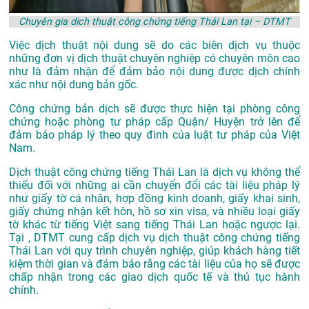
Chuyên gia dịch thuật công chứng tiếng Thái Lan tại – DTMT
Việc dịch thuật nội dung sẽ do các biên dịch vụ thuộc
những đơn vị dịch thuật chuyên nghiệp có chuyên môn cao
như là đảm nhận để đảm bảo nội dung được dịch chính
xác như nội dung bản gốc.
Công chứng bản dịch sẽ được thực hiện tại phòng công
chứng hoặc phòng tư pháp cấp Quận/ Huyện trở lên để
đảm bảo pháp lý theo quy đinh của luật tư pháp của Việt
Nam.
Dịch thuật công chứng tiếng Thái Lan là dịch vụ không thể
thiếu đối với những ai cần chuyển đổi các tài liệu pháp lý
như giấy tờ cá nhân, hợp đồng kinh doanh, giấy khai sinh,
giấy chứng nhận kết hôn, hồ sơ xin visa, và nhiều loại giấy
tờ khác từ tiếng Việt sang tiếng Thái Lan hoặc ngược lại.
Tại , DTMT cung cấp dịch vụ dịch thuật công chứng tiếng
Thái Lan với quy trình chuyên nghiệp, giúp khách hàng tiết
kiệm thời gian và đảm bảo rằng các tài liệu của họ sẽ được
chấp nhận trong các giao dịch quốc tế và thủ tục hành
chính.