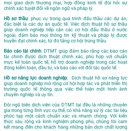
mọi giao dịch thương mại, hợp đồng kinh tế đòi hỏi sự
chính xác tuyệt đối về ngôn ngữ và pháp lý.
Hồ sơ thầu
: phục vụ trong quá trình đấu thầu các dự án,
đặc biệt là các dự án quốc tế. Việc dịch thuật hồ sơ thầu
giúp doanh nghiệp tiếp cận các cơ hội đấu thầu ở nước
ngoài, đảm bảo mọi thông tin kỹ thuật và pháp lý được
truyền đạt chính xác, từ đó tăng cơ hội trúng thầu.
Báo cáo tài chính
: DTMT giúp đảm bảo rằng các báo cáo
tài chính được dịch thuật chính xác, phù hợp với chuẩn
mực kế toán quốc tế, hỗ trợ doanh nghiệp trong các hoạt
động kiểm toán, đầu tư, và báo cáo với đối tác quốc tế.
Hồ sơ năng lực doanh nghiệp
: Dịch thuật hồ sơ năng lực
giúp doanh nghiệp mở rộng cơ hội hợp tác và phát triển thị
trường quốc tế thông qua việc thể hiện một hình ảnh
chuyên nghiệp và uy tín.
Đội ngũ biên dịch viên của DTMT tại đều là những chuyên
gia trong từng lĩnh vực cụ thể, có khả năng xử lý các tài liệu
phức tạp một cách chuẩn xác và nhanh chóng. Với kiến
thức sâu rộng và kinh nghiệm phong phú, chúng tôi cam
kết mang đến cho khách hàng những bản dịch chất lượng