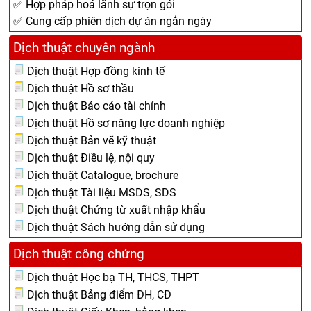
✅ Hợp pháp hoá lãnh sự trọn gói
✅ Cung cấp phiên dịch dự án ngắn ngày
Dịch thuật chuyên ngành
Dịch thuật Hợp đồng kinh tế
Dịch thuật Hồ sơ thầu
Dịch thuật Báo cáo tài chính
Dịch thuật Hồ sơ năng lực doanh nghiệp
Dịch thuật Bản vẽ kỹ thuật
Dịch thuật Điều lệ, nội quy
Dịch thuật Catalogue, brochure
Dịch thuật Tài liệu MSDS, SDS
Dịch thuật Chứng từ xuất nhập khẩu
Dịch thuật Sách hướng dẫn sử dụng
Dịch thuật công chứng
Dịch thuật Học bạ TH, THCS, THPT
Dịch thuật Bảng điểm ĐH, CĐ