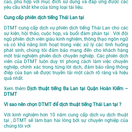
cao, phù hợp với mục đích sử dụng và đáp ứng được các
yêu cầu khắt khe của từng loại tài liệu.
Cung cấp phiên dịch tiếng Thái Lan tại
DTMT cung cấp dịch vụ phiên dịch tiếng Thái Lan cho các
sự kiện, hội thảo, cuộc họp, và buổi đàm phán tại . Với đội
ngũ phiên dịch viên giàu kinh nghiệm, thông thạo ngôn ngữ
và có khả năng linh hoạt trong việc xử lý các tình huống
phát sinh, chúng tôi đảm bảo mang đến cho khách hàng
một trải nghiệm phiên dịch chuyên nghiệp. Các phiên dịch
viên của DTMT luôn duy trì phong cách làm việc chuyên
nghiệp, chính xác trong từng lời dịch, đảm bảo rằng thông
điệp của bạn sẽ được truyền tải một cách rõ ràng và hiệu
quả nhất.
Xem thêm
Dịch thuật tiếng Ba Lan tại Quận Hoàn Kiếm –
DTMT
Vì sao nên chọn DTMT để dịch thuật tiếng Thái Lan tại ?
Với kinh nghiệm hơn 10 năm cung cấp dịch vụ
dịch thuật
tại
, DTMT sẽ làm bạn hài lòng bởi sự chuyên nghiệp của
chúng tôi với