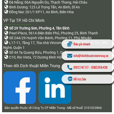
Đà Nẵng: 06A Nguyễn Du, Thạch Thang, Hải Châu
Bình Dương: 123 Lê Trọng Tấn, An Bình, Dĩ An
Đồng Nai: 261/1 KP11, An Bình, Biên Hòa
VP Tại TP. Hồ Chí Minh
Số 29 Trường Sơn, Phường 4, Tân Bình
Pearl Plaza, 561A Điện Biên Phủ, Phường 25, Bình Thạnh
Số 244/29 Huỳnh Văn Bánh, Phường 11, Phú Nhuận
L17-11, Tầng 17, Tòa nhà Vincom Center, 72 Lê Thánh Tôn, Bến
Báo giá nhanh
Nghé, Quận 1
Số 44 Tạ Quang Bửu, Phường 1, Quận 8
info@dichthuatmientrung.vn
C10, Rio Vista, 72 Dương Đình Hội, Phước Long B, TP. Thủ Đức
Theo dõi Dịch thuật Miền Trung
0912.147.117
-
0963.918.438
Hỗ trợ Zalo
Bản quyền thuộc về Công Ty CP Miền Trung - Mã số thuế: 3101023866