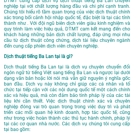
DTMT cung cấp dịch vụ dịch thuật tiếng Ba Lan chuyên
nghiệp tại với chất lượng hàng đầu và chi phí cạnh tranh.
Chúng tôi hiểu rõ tầm quan trọng của việc dịch thuật chính
xác trong bối cảnh hội nhập quốc tế, đặc biệt là tại các tỉnh
thành như . Với đội ngũ biên dịch viên giàu kinh nghiệm và
quy trình làm việc hiệu quả, DTMT cam kết mang đến cho
khách hàng những bản dịch chất lượng, đáp ứng mọi nhu
cầu từ dịch thuật công chứng, dịch tài liệu chuyên ngành
đến cung cấp phiên dịch viên chuyên nghiệp.
Dịch thuật tiếng Ba Lan tại là gì?
Dịch thuật tiếng Ba Lan tại là dịch vụ chuyên chuyển đổi
ngôn ngữ từ tiếng Việt sang tiếng Ba Lan và ngược lại dưới
dạng văn bản hoặc lời nói mà vẫn giữ nguyên ý nghĩa gốc
ban đầu. Dịch vụ này không chỉ giúp các cá nhân và tổ
chức tại tiếp cận với các nội dung quốc tế một cách chính
xác và hiệu quả, mà còn đảm bảo tính pháp lý của các tài
liệu khi cần thiết. Việc dịch thuật chính xác và chuyên
nghiệp đóng vai trò quan trọng trong việc duy trì và phát
triển các mối quan hệ kinh doanh, hợp tác quốc tế, cũng
như trong việc hoàn thành các thủ tục hành chính, pháp lý
tại các cơ quan nhà nước. Các dịch vụ chúng tôi cung cấp
tại bao gồm: