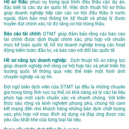
Hồ sơ thầu
: phục vụ trong quá trình đấu thầu các dự án,
đặc biệt là các dự án quốc tế. Việc dịch thuật hồ sơ thầu
giúp doanh nghiệp tiếp cận các cơ hội đấu thầu ở nước
ngoài, đảm bảo mọi thông tin kỹ thuật và pháp lý được
truyền đạt chính xác, từ đó tăng cơ hội trúng thầu.
Báo cáo tài chính
: DTMT giúp đảm bảo rằng các báo cáo
tài chính được dịch thuật chính xác, phù hợp với chuẩn
mực kế toán quốc tế, hỗ trợ doanh nghiệp trong các hoạt
động kiểm toán, đầu tư, và báo cáo với đối tác quốc tế.
Hồ sơ năng lực doanh nghiệp
: Dịch thuật hồ sơ năng lực
giúp doanh nghiệp mở rộng cơ hội hợp tác và phát triển thị
trường quốc tế thông qua việc thể hiện một hình ảnh
chuyên nghiệp và uy tín.
Đội ngũ biên dịch viên của DTMT tại đều là những chuyên
gia trong từng lĩnh vực cụ thể, có khả năng xử lý các tài liệu
phức tạp một cách chuẩn xác và nhanh chóng. Với kiến
thức sâu rộng và kinh nghiệm phong phú, chúng tôi cam
kết mang đến cho khách hàng những bản dịch chất lượng
cao, phù hợp với mục đích sử dụng và đáp ứng được các
yêu cầu khắt khe của từng loại tài liệu.