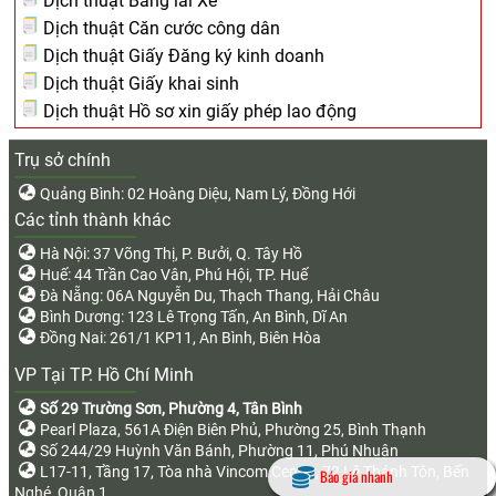
Dịch thuật Bằng lái Xe
Dịch thuật Căn cước công dân
Dịch thuật Giấy Đăng ký kinh doanh
Dịch thuật Giấy khai sinh
Dịch thuật Hồ sơ xin giấy phép lao động
Trụ sở chính
Quảng Bình: 02 Hoàng Diệu, Nam Lý, Đồng Hới
Các tỉnh thành khác
Hà Nội: 37 Võng Thị, P. Bưởi, Q. Tây Hồ
Huế: 44 Trần Cao Vân, Phú Hội, TP. Huế
Đà Nẵng: 06A Nguyễn Du, Thạch Thang, Hải Châu
Bình Dương: 123 Lê Trọng Tấn, An Bình, Dĩ An
Đồng Nai: 261/1 KP11, An Bình, Biên Hòa
VP Tại TP. Hồ Chí Minh
Số 29 Trường Sơn, Phường 4, Tân Bình
Pearl Plaza, 561A Điện Biên Phủ, Phường 25, Bình Thạnh
Số 244/29 Huỳnh Văn Bánh, Phường 11, Phú Nhuận
L17-11, Tầng 17, Tòa nhà Vincom Center, 72 Lê Thánh Tôn, Bến
Báo giá nhanh
Nghé, Quận 1