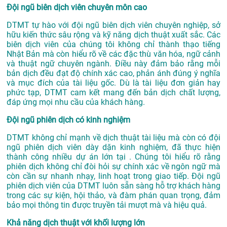
Đội ngũ biên dịch viên chuyên môn cao
DTMT tự hào với đội ngũ biên dịch viên chuyên nghiệp, sở
hữu kiến thức sâu rộng và kỹ năng dịch thuật xuất sắc. Các
biên dịch viên của chúng tôi không chỉ thành thạo tiếng
Nhật Bản mà còn hiểu rõ về các đặc thù văn hóa, ngữ cảnh
và thuật ngữ chuyên ngành. Điều này đảm bảo rằng mỗi
bản dịch đều đạt độ chính xác cao, phản ánh đúng ý nghĩa
và mục đích của tài liệu gốc. Dù là tài liệu đơn giản hay
phức tạp, DTMT cam kết mang đến bản dịch chất lượng,
đáp ứng mọi nhu cầu của khách hàng.
Đội ngũ phiên dịch có kinh nghiệm
DTMT không chỉ mạnh về dịch thuật tài liệu mà còn có đội
ngũ phiên dịch viên dày dặn kinh nghiệm, đã thực hiện
thành công nhiều dự án lớn tại . Chúng tôi hiểu rõ rằng
phiên dịch không chỉ đòi hỏi sự chính xác về ngôn ngữ mà
còn cần sự nhanh nhạy, linh hoạt trong giao tiếp. Đội ngũ
phiên dịch viên của DTMT luôn sẵn sàng hỗ trợ khách hàng
trong các sự kiện, hội thảo, và đàm phán quan trọng, đảm
bảo mọi thông tin được truyền tải mượt mà và hiệu quả.
Khả năng dịch thuật với khối lượng lớn