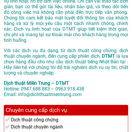
vụ linh hoạt, hỗ trợ làm việc online. Chỉ cần vài thao tác đơn
giản, bạn có thể gửi tài liệu, nhận báo giá, và theo dõi tiến
độ công việc mà không cần phải đến trực tiếp văn phòng.
Chúng tôi cam kết bảo mật tuyệt đối thông tin của khách
hàng và xử lý mọi yêu cầu một cách nhanh chóng, chính
xác. Dịch vụ linh hoạt của DTMT giúp tiết kiệm thời gian,
chi phí và mang lại sự thoải mái cho khách hàng trong mọi
tình huống.
Với các dịch vụ đa dạng, từ dịch thuật công chứng, dịch
thuật chuyên ngành, đến cung cấp phiên dịch,
DTMT
là lựa
chọn hàng đầu cho nhu cầu dịch thuật tiếng Nhật Bản tại .
Hãy liên hệ với chúng tôi để trải nghiệm dịch vụ uy tín, chất
lượng và chuyên nghiệp.
Dịch thuật Miền Trung – DTMT
Hotline: 0947.688.883 – 0963.918.438
Email: info@dichthuatmientrung.com
Chuyên cung cấp dịch vụ
✅ Dịch thuật công chứng
✅ Dịch thuật chuyên ngành