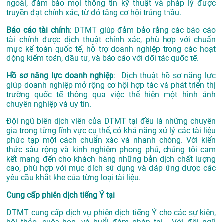
ngoài, đảm bảo mọi thông tin kỹ thuật và pháp lý được
truyền đạt chính xác, từ đó tăng cơ hội trúng thầu.
Báo cáo tài chính
: DTMT giúp đảm bảo rằng các báo cáo
tài chính được dịch thuật chính xác, phù hợp với chuẩn
mực kế toán quốc tế, hỗ trợ doanh nghiệp trong các hoạt
động kiểm toán, đầu tư, và báo cáo với đối tác quốc tế.
Hồ sơ năng lực doanh nghiệp
: Dịch thuật hồ sơ năng lực
giúp doanh nghiệp mở rộng cơ hội hợp tác và phát triển thị
trường quốc tế thông qua việc thể hiện một hình ảnh
chuyên nghiệp và uy tín.
Đội ngũ biên dịch viên của DTMT tại đều là những chuyên
gia trong từng lĩnh vực cụ thể, có khả năng xử lý các tài liệu
phức tạp một cách chuẩn xác và nhanh chóng. Với kiến
thức sâu rộng và kinh nghiệm phong phú, chúng tôi cam
kết mang đến cho khách hàng những bản dịch chất lượng
cao, phù hợp với mục đích sử dụng và đáp ứng được các
yêu cầu khắt khe của từng loại tài liệu.
Cung cấp phiên dịch tiếng Ý tại
DTMT cung cấp dịch vụ phiên dịch tiếng Ý cho các sự kiện,
hội thảo, cuộc họp, và buổi đàm phán tại . Với đội ngũ