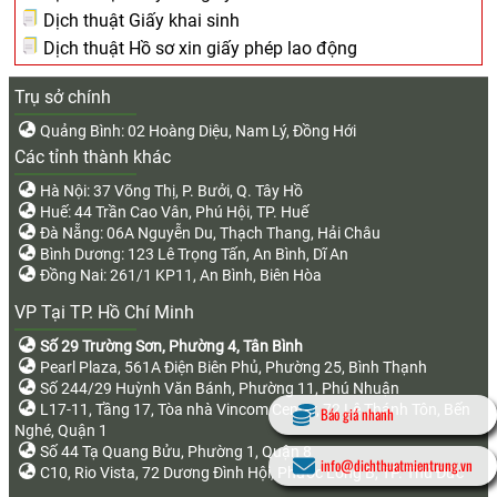
Dịch thuật Giấy khai sinh
Dịch thuật Hồ sơ xin giấy phép lao động
Trụ sở chính
Quảng Bình: 02 Hoàng Diệu, Nam Lý, Đồng Hới
Các tỉnh thành khác
Hà Nội: 37 Võng Thị, P. Bưởi, Q. Tây Hồ
Huế: 44 Trần Cao Vân, Phú Hội, TP. Huế
Đà Nẵng: 06A Nguyễn Du, Thạch Thang, Hải Châu
Bình Dương: 123 Lê Trọng Tấn, An Bình, Dĩ An
Đồng Nai: 261/1 KP11, An Bình, Biên Hòa
VP Tại TP. Hồ Chí Minh
Số 29 Trường Sơn, Phường 4, Tân Bình
Pearl Plaza, 561A Điện Biên Phủ, Phường 25, Bình Thạnh
Số 244/29 Huỳnh Văn Bánh, Phường 11, Phú Nhuận
L17-11, Tầng 17, Tòa nhà Vincom Center, 72 Lê Thánh Tôn, Bến
Báo giá nhanh
Nghé, Quận 1
Số 44 Tạ Quang Bửu, Phường 1, Quận 8
info@dichthuatmientrung.vn
C10, Rio Vista, 72 Dương Đình Hội, Phước Long B, TP. Thủ Đức