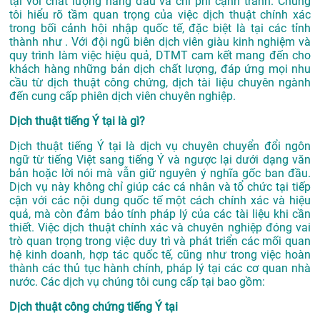
tại với chất lượng hàng đầu và chi phí cạnh tranh. Chúng
tôi hiểu rõ tầm quan trọng của việc dịch thuật chính xác
trong bối cảnh hội nhập quốc tế, đặc biệt là tại các tỉnh
thành như . Với đội ngũ biên dịch viên giàu kinh nghiệm và
quy trình làm việc hiệu quả, DTMT cam kết mang đến cho
khách hàng những bản dịch chất lượng, đáp ứng mọi nhu
cầu từ dịch thuật công chứng, dịch tài liệu chuyên ngành
đến cung cấp phiên dịch viên chuyên nghiệp.
Dịch thuật tiếng Ý tại là gì?
Dịch thuật tiếng Ý tại là dịch vụ chuyên chuyển đổi ngôn
ngữ từ tiếng Việt sang tiếng Ý và ngược lại dưới dạng văn
bản hoặc lời nói mà vẫn giữ nguyên ý nghĩa gốc ban đầu.
Dịch vụ này không chỉ giúp các cá nhân và tổ chức tại tiếp
cận với các nội dung quốc tế một cách chính xác và hiệu
quả, mà còn đảm bảo tính pháp lý của các tài liệu khi cần
thiết. Việc dịch thuật chính xác và chuyên nghiệp đóng vai
trò quan trọng trong việc duy trì và phát triển các mối quan
hệ kinh doanh, hợp tác quốc tế, cũng như trong việc hoàn
thành các thủ tục hành chính, pháp lý tại các cơ quan nhà
nước. Các dịch vụ chúng tôi cung cấp tại bao gồm:
Dịch thuật công chứng tiếng Ý tại