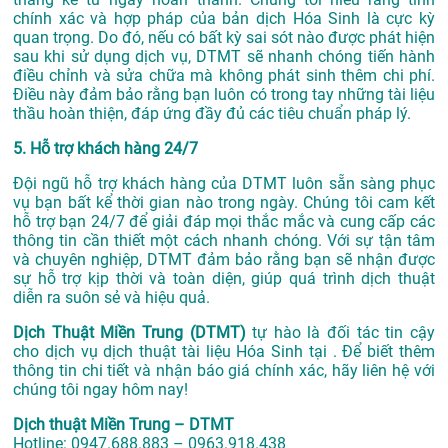
chính xác và hợp pháp của bản dịch Hóa Sinh là cực kỳ
quan trọng. Do đó, nếu có bất kỳ sai sót nào được phát hiện
sau khi sử dụng dịch vụ, DTMT sẽ nhanh chóng tiến hành
điều chỉnh và sửa chữa mà không phát sinh thêm chi phí.
Điều này đảm bảo rằng bạn luôn có trong tay những tài liệu
thầu hoàn thiện, đáp ứng đầy đủ các tiêu chuẩn pháp lý.
5. Hỗ trợ khách hàng 24/7
Đội ngũ hỗ trợ khách hàng của DTMT luôn sẵn sàng phục
vụ bạn bất kể thời gian nào trong ngày. Chúng tôi cam kết
hỗ trợ bạn 24/7 để giải đáp mọi thắc mắc và cung cấp các
thông tin cần thiết một cách nhanh chóng. Với sự tận tâm
và chuyên nghiệp, DTMT đảm bảo rằng bạn sẽ nhận được
sự hỗ trợ kịp thời và toàn diện, giúp quá trình dịch thuật
diễn ra suôn sẻ và hiệu quả.
Dịch Thuật Miền Trung (DTMT)
tự hào là đối tác tin cậy
cho dịch vụ dịch thuật tài liệu Hóa Sinh tại . Để biết thêm
thông tin chi tiết và nhận báo giá chính xác, hãy liên hệ với
chúng tôi ngay hôm nay!
Dịch thuật Miền Trung – DTMT
Hotline: 0947.688.883 – 0963.918.438