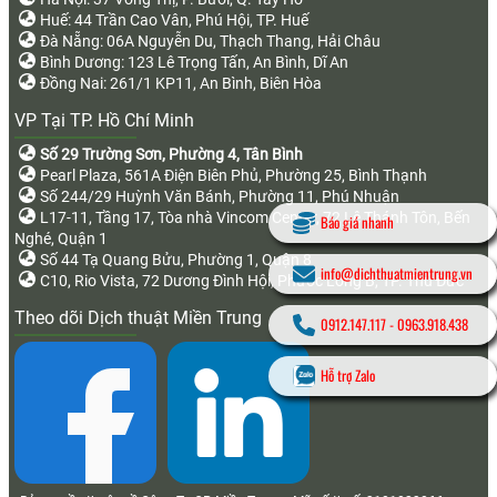
Huế: 44 Trần Cao Vân, Phú Hội, TP. Huế
Đà Nẵng: 06A Nguyễn Du, Thạch Thang, Hải Châu
Bình Dương: 123 Lê Trọng Tấn, An Bình, Dĩ An
Đồng Nai: 261/1 KP11, An Bình, Biên Hòa
VP Tại TP. Hồ Chí Minh
Số 29 Trường Sơn, Phường 4, Tân Bình
Pearl Plaza, 561A Điện Biên Phủ, Phường 25, Bình Thạnh
Số 244/29 Huỳnh Văn Bánh, Phường 11, Phú Nhuận
L17-11, Tầng 17, Tòa nhà Vincom Center, 72 Lê Thánh Tôn, Bến
Báo giá nhanh
Nghé, Quận 1
Số 44 Tạ Quang Bửu, Phường 1, Quận 8
info@dichthuatmientrung.vn
C10, Rio Vista, 72 Dương Đình Hội, Phước Long B, TP. Thủ Đức
Theo dõi Dịch thuật Miền Trung
0912.147.117
-
0963.918.438
Hỗ trợ Zalo