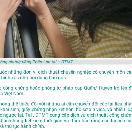
công chứng tiếng Phần Lan tại – DTMT
thuộc những đơn vị dịch thuật chuyên nghiệp có chuyên môn ca
chính xác như nội dung bản gốc.
g công chứng hoặc phòng tư pháp cấp Quận/ Huyện trở lên đ
ủa Việt Nam.
hông thể thiếu đối với những ai cần chuyển đổi các tài liệu phá
khai sinh, giấy chứng nhận kết hôn, hồ sơ xin visa, và nhiều loạ
ặc ngược lại. Tại , DTMT cung cấp dịch vụ dịch thuật công chứn
khách hàng tiết kiệm thời gian và đảm bảo rằng các tài liệu củ
và thủ tục hành chính.