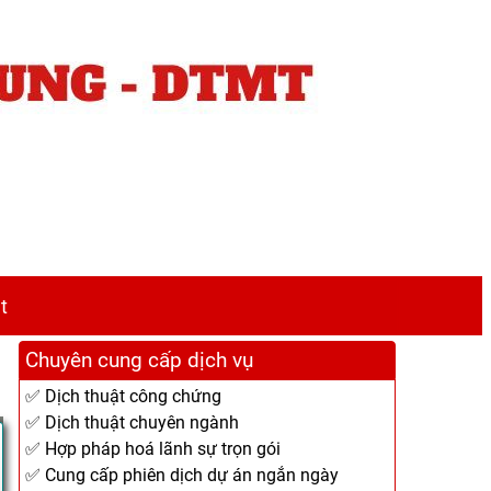
t
Chuyên cung cấp dịch vụ
✅ Dịch thuật công chứng
✅ Dịch thuật chuyên ngành
✅ Hợp pháp hoá lãnh sự trọn gói
✅ Cung cấp phiên dịch dự án ngắn ngày