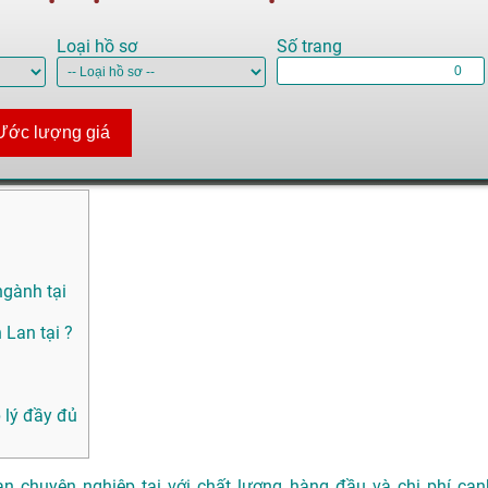
Loại hồ sơ
Số trang
Ước lượng giá
ngành tại
 Lan tại ?
 lý đầy đủ
n chuyên nghiệp tại với chất lượng hàng đầu và chi phí cạn