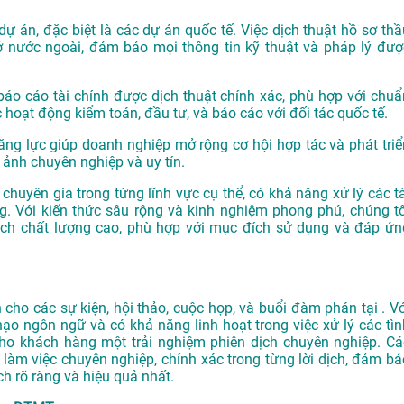
dự án, đặc biệt là các dự án quốc tế. Việc dịch thuật hồ sơ thầ
ở nước ngoài, đảm bảo mọi thông tin kỹ thuật và pháp lý đượ
o cáo tài chính được dịch thuật chính xác, phù hợp với chuẩ
 hoạt động kiểm toán, đầu tư, và báo cáo với đối tác quốc tế.
ăng lực giúp doanh nghiệp mở rộng cơ hội hợp tác và phát triể
 ảnh chuyên nghiệp và uy tín.
chuyên gia trong từng lĩnh vực cụ thể, có khả năng xử lý các tà
. Với kiến thức sâu rộng và kinh nghiệm phong phú, chúng tô
h chất lượng cao, phù hợp với mục đích sử dụng và đáp ứn
ho các sự kiện, hội thảo, cuộc họp, và buổi đàm phán tại . Vớ
hạo ngôn ngữ và có khả năng linh hoạt trong việc xử lý các tìn
o khách hàng một trải nghiệm phiên dịch chuyên nghiệp. Cá
làm việc chuyên nghiệp, chính xác trong từng lời dịch, đảm bả
h rõ ràng và hiệu quả nhất.