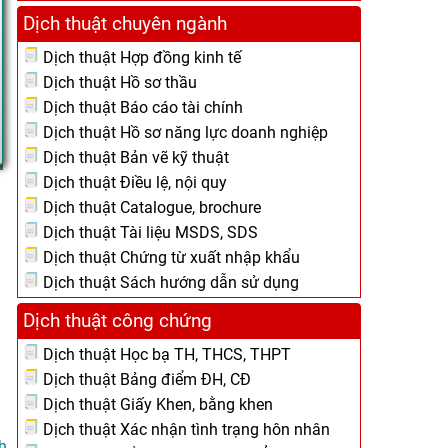
Dịch thuật chuyên ngành
Dịch thuật Hợp đồng kinh tế
Dịch thuật Hồ sơ thầu
Dịch thuật Báo cáo tài chính
Dịch thuật Hồ sơ năng lực doanh nghiệp
Dịch thuật Bản vẽ kỹ thuật
Dịch thuật Điều lệ, nội quy
Dịch thuật Catalogue, brochure
Dịch thuật Tài liệu MSDS, SDS
Dịch thuật Chứng từ xuất nhập khẩu
Dịch thuật Sách hướng dẫn sử dụng
Dịch thuật công chứng
Dịch thuật Học bạ TH, THCS, THPT
Dịch thuật Bảng điểm ĐH, CĐ
Dịch thuật Giấy Khen, bằng khen
Dịch thuật Xác nhận tình trạng hôn nhân
h