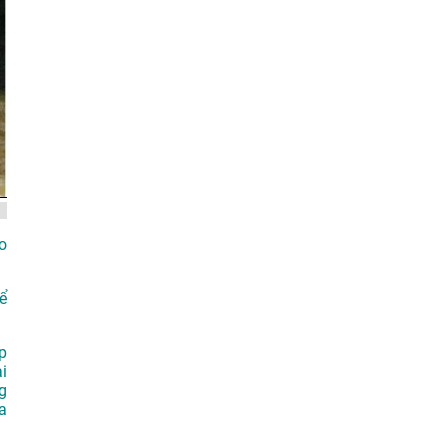
o
ể
p
i
g
a