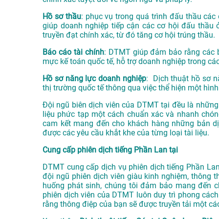
Hồ sơ thầu
: phục vụ trong quá trình đấu thầu các 
giúp doanh nghiệp tiếp cận các cơ hội đấu thầu 
truyền đạt chính xác, từ đó tăng cơ hội trúng thầu.
Báo cáo tài chính
: DTMT giúp đảm bảo rằng các bá
mực kế toán quốc tế, hỗ trợ doanh nghiệp trong các
Hồ sơ năng lực doanh nghiệp
: Dịch thuật hồ sơ n
thị trường quốc tế thông qua việc thể hiện một hình
Đội ngũ biên dịch viên của DTMT tại đều là những 
liệu phức tạp một cách chuẩn xác và nhanh chóng
cam kết mang đến cho khách hàng những bản dịc
được các yêu cầu khắt khe của từng loại tài liệu.
Cung cấp phiên dịch tiếng Phần Lan tại
DTMT cung cấp dịch vụ phiên dịch tiếng Phần Lan c
đội ngũ phiên dịch viên giàu kinh nghiệm, thông t
huống phát sinh, chúng tôi đảm bảo mang đến ch
phiên dịch viên của DTMT luôn duy trì phong cách 
rằng thông điệp của bạn sẽ được truyền tải một các