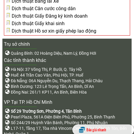
Dịch thuật Bằng lái Xe
Dịch thuật Căn cước công dân
Dịch thuật Giấy Đăng ký kinh doanh
Dịch thuật Giấy khai sinh
Dịch thuật Hồ sơ xin giấy phép lao động
Trụ sở chính
Quảng Bình: 02 Hoàng Diệu, Nam Lý, Đồng Hới
Các tỉnh thành khác
Hà Nội: 37 Võng Thị, P. Bưởi, Q. Tây Hồ
Huế: 44 Trần Cao Vân, Phú Hội, TP. Huế
Đà Nẵng: 06A Nguyễn Du, Thạch Thang, Hải Châu
Bình Dương: 123 Lê Trọng Tấn, An Bình, Dĩ An
Đồng Nai: 261/1 KP11, An Bình, Biên Hòa
VP Tại TP. Hồ Chí Minh
Số 29 Trường Sơn, Phường 4, Tân Bình
Pearl Plaza, 561A Điện Biên Phủ, Phường 25, Bình Thạnh
Số 244/29 Huỳnh Văn Bánh, Phường 11, Phú Nhuận
L17-11, Tầng 17, Tòa nhà Vincom Center, 72 Lê Thánh Tôn, Bến
Báo giá nhanh