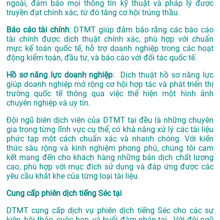
ngoài, đảm bảo mọi thông tin kỹ thuật và pháp lý được
truyền đạt chính xác, từ đó tăng cơ hội trúng thầu.
Báo cáo tài chính
: DTMT giúp đảm bảo rằng các báo cáo
tài chính được dịch thuật chính xác, phù hợp với chuẩn
mực kế toán quốc tế, hỗ trợ doanh nghiệp trong các hoạt
động kiểm toán, đầu tư, và báo cáo với đối tác quốc tế.
Hồ sơ năng lực doanh nghiệp
: Dịch thuật hồ sơ năng lực
giúp doanh nghiệp mở rộng cơ hội hợp tác và phát triển thị
trường quốc tế thông qua việc thể hiện một hình ảnh
chuyên nghiệp và uy tín.
Đội ngũ biên dịch viên của DTMT tại đều là những chuyên
gia trong từng lĩnh vực cụ thể, có khả năng xử lý các tài liệu
phức tạp một cách chuẩn xác và nhanh chóng. Với kiến
thức sâu rộng và kinh nghiệm phong phú, chúng tôi cam
kết mang đến cho khách hàng những bản dịch chất lượng
cao, phù hợp với mục đích sử dụng và đáp ứng được các
yêu cầu khắt khe của từng loại tài liệu.
Cung cấp phiên dịch tiếng Séc tại
DTMT cung cấp dịch vụ phiên dịch tiếng Séc cho các sự
kiện, hội thảo, cuộc họp, và buổi đàm phán tại . Với đội ngũ