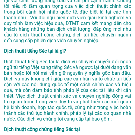
tại với chất lượng hàng đầu và chi phí cạnh tranh. Chúng
tôi hiểu rõ tầm quan trọng của việc dịch thuật chính xác
trong bối cảnh hội nhập quốc tế, đặc biệt là tại các tỉnh
thành như . Với đội ngũ biên dịch viên giàu kinh nghiệm và
quy trình làm việc hiệu quả, DTMT cam kết mang đến cho
khách hàng những bản dịch chất lượng, đáp ứng mọi nhu
cầu từ dịch thuật công chứng, dịch tài liệu chuyên ngành
đến cung cấp phiên dịch viên chuyên nghiệp.
Dịch thuật tiếng Séc tại là gì?
Dịch thuật tiếng Séc tại là dịch vụ chuyên chuyển đổi ngôn
ngữ từ tiếng Việt sang tiếng Séc và ngược lại dưới dạng văn
bản hoặc lời nói mà vẫn giữ nguyên ý nghĩa gốc ban đầu.
Dịch vụ này không chỉ giúp các cá nhân và tổ chức tại tiếp
cận với các nội dung quốc tế một cách chính xác và hiệu
quả, mà còn đảm bảo tính pháp lý của các tài liệu khi cần
thiết. Việc dịch thuật chính xác và chuyên nghiệp đóng vai
trò quan trọng trong việc duy trì và phát triển các mối quan
hệ kinh doanh, hợp tác quốc tế, cũng như trong việc hoàn
thành các thủ tục hành chính, pháp lý tại các cơ quan nhà
nước. Các dịch vụ chúng tôi cung cấp tại bao gồm:
Dịch thuật công chứng tiếng Séc tại