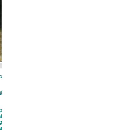
o
ể
p
i
g
a