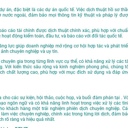
dự án, đặc biệt là các dự án quốc tế. Việc dịch thuật hồ sơ thầ
ở nước ngoài, đảm bảo mọi thông tin kỹ thuật và pháp lý đượ
o cáo tài chính được dịch thuật chính xác, phù hợp với chuẩ
 hoạt động kiểm toán, đầu tư, và báo cáo với đối tác quốc tế.
ăng lực giúp doanh nghiệp mở rộng cơ hội hợp tác và phát triể
 ảnh chuyên nghiệp và uy tín.
chuyên gia trong từng lĩnh vực cụ thể, có khả năng xử lý các tà
. Với kiến thức sâu rộng và kinh nghiệm phong phú, chúng tô
h chất lượng cao, phù hợp với mục đích sử dụng và đáp ứn
cho các sự kiện, hội thảo, cuộc họp, và buổi đàm phán tại . Vớ
hạo ngôn ngữ và có khả năng linh hoạt trong việc xử lý các tìn
o khách hàng một trải nghiệm phiên dịch chuyên nghiệp. Cá
làm việc chuyên nghiệp, chính xác trong từng lời dịch, đảm bả
h rõ ràng và hiệu quả nhất.