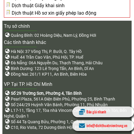
Dịch thuật Giấy khai sinh
Dịch thuật Hồ sơ xin giấy phép lao động
Trụ sở chính
Quảng Bình: 02 Hoàng Diệu, Nam Lý, Đồng Hới
Các tỉnh thành khác
Hà Nội: 37 Võng Thị, P. Bưởi, Q. Tây Hồ
Huế: 44 Trần Cao Vân, Phú Hội, TP. Huế
Đà Nẵng: 06A Nguyễn Du, Thạch Thang, Hải Châu
Bình Dương: 123 Lê Trọng Tấn, An Bình, Dĩ An
Đồng Nai: 261/1 KP11, An Bình, Biên Hòa
VP Tại TP. Hồ Chí Minh
Số 29 Trường Sơn, Phường 4, Tân Bình
Pearl Plaza, 561A Điện Biên Phủ, Phường 25, Bình Thạnh
Số 244/29 Huỳnh Văn Bánh, Phường 11, Phú Nhuận
L17-11, Tầng 17, Tòa nhà Vincom Center, 72 Lê Thánh Tôn, Bến
Báo giá nhanh
Nghé, Quận 1
Số 44 Tạ Quang Bửu, Phường 1, Quận 8
info@dichthuatmientrung.vn
C10, Rio Vista, 72 Dương Đình Hội, Phước Long B, TP. Thủ Đức