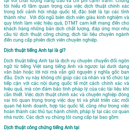
tại với chất lượng hàng đầu và chi phí cạnh tranh. Chúng
tôi hiểu rõ tầm quan trọng của việc dịch thuật chính xác
trong bối cảnh hội nhập quốc tế, đặc biệt là tại các tỉnh
thành như . Với đội ngũ biên dịch viên giàu kinh nghiệm và
quy trình làm việc hiệu quả, DTMT cam kết mang đến cho
khách hàng những bản dịch chất lượng, đáp ứng mọi nhu
cầu từ dịch thuật công chứng, dịch tài liệu chuyên ngành
đến cung cấp phiên dịch viên chuyên nghiệp.
Dịch thuật tiếng Anh tại là gì?
Dịch thuật tiếng Anh tại là dịch vụ chuyên chuyển đổi ngôn
ngữ từ tiếng Việt sang tiếng Anh và ngược lại dưới dạng
văn bản hoặc lời nói mà vẫn giữ nguyên ý nghĩa gốc ban
đầu. Dịch vụ này không chỉ giúp các cá nhân và tổ chức tại
tiếp cận với các nội dung quốc tế một cách chính xác và
hiệu quả, mà còn đảm bảo tính pháp lý của các tài liệu khi
cần thiết. Việc dịch thuật chính xác và chuyên nghiệp đóng
vai trò quan trọng trong việc duy trì và phát triển các mối
quan hệ kinh doanh, hợp tác quốc tế, cũng như trong việc
hoàn thành các thủ tục hành chính, pháp lý tại các cơ quan
nhà nước. Các dịch vụ chúng tôi cung cấp tại bao gồm:
Dịch thuật công chứng tiếng Anh tại