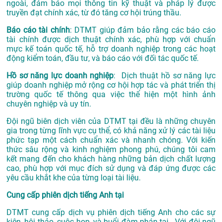
ngoài, đảm bảo mọi thông tin kỹ thuật và pháp lý được
truyền đạt chính xác, từ đó tăng cơ hội trúng thầu.
Báo cáo tài chính
: DTMT giúp đảm bảo rằng các báo cáo
tài chính được dịch thuật chính xác, phù hợp với chuẩn
mực kế toán quốc tế, hỗ trợ doanh nghiệp trong các hoạt
động kiểm toán, đầu tư, và báo cáo với đối tác quốc tế.
Hồ sơ năng lực doanh nghiệp
: Dịch thuật hồ sơ năng lực
giúp doanh nghiệp mở rộng cơ hội hợp tác và phát triển thị
trường quốc tế thông qua việc thể hiện một hình ảnh
chuyên nghiệp và uy tín.
Đội ngũ biên dịch viên của DTMT tại đều là những chuyên
gia trong từng lĩnh vực cụ thể, có khả năng xử lý các tài liệu
phức tạp một cách chuẩn xác và nhanh chóng. Với kiến
thức sâu rộng và kinh nghiệm phong phú, chúng tôi cam
kết mang đến cho khách hàng những bản dịch chất lượng
cao, phù hợp với mục đích sử dụng và đáp ứng được các
yêu cầu khắt khe của từng loại tài liệu.
Cung cấp phiên dịch tiếng Anh tại
DTMT cung cấp dịch vụ phiên dịch tiếng Anh cho các sự
kiện, hội thảo, cuộc họp, và buổi đàm phán tại . Với đội ngũ