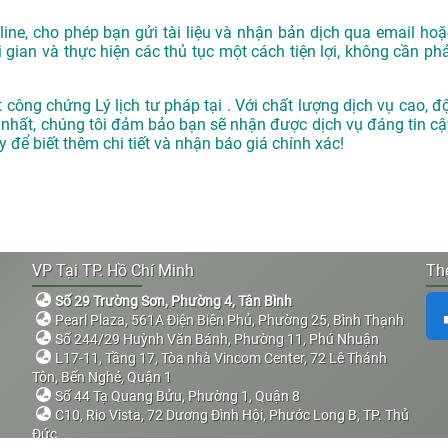
ne, cho phép bạn gửi tài liệu và nhận bản dịch qua email hoặ
i gian và thực hiện các thủ tục một cách tiện lợi, không cần phả
công chứng Lý lịch tư pháp tại . Với chất lượng dịch vụ cao, độ
 nhất, chúng tôi đảm bảo bạn sẽ nhận được dịch vụ đáng tin cậ
 để biết thêm chi tiết và nhận báo giá chính xác!
VP Tại TP. Hồ Chí Minh
The
Số 29 Trường Sơn, Phường 4, Tân Bình
Pearl Plaza, 561A Điện Biên Phủ, Phường 25, Bình Thạnh
Số 244/29 Huỳnh Văn Bánh, Phường 11, Phú Nhuận
L17-11, Tầng 17, Tòa nhà Vincom Center, 72 Lê Thánh
Tôn, Bến Nghé, Quận 1
Số 44 Tạ Quang Bửu, Phường 1, Quận 8
C10, Rio Vista, 72 Dương Đình Hội, Phước Long B, TP. Thủ
Đức