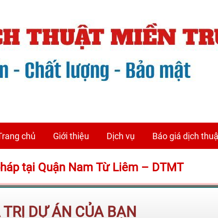
Trang chủ
Giới thiệu
Dịch vụ
Báo giá dịch thuậ
ư pháp tại Quận Nam Từ Liêm – DTMT
Á TRỊ DỰ ÁN CỦA BẠN