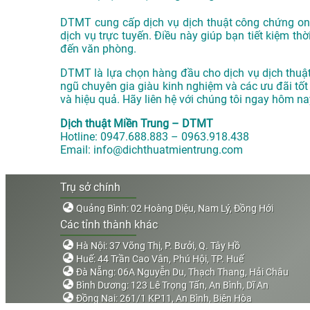
DTMT cung cấp dịch vụ dịch thuật công chứng onli
dịch vụ trực tuyến. Điều này giúp bạn tiết kiệm thờ
đến văn phòng.
DTMT là lựa chọn hàng đầu cho dịch vụ dịch thuật 
ngũ chuyên gia giàu kinh nghiệm và các ưu đãi tốt
và hiệu quả. Hãy liên hệ với chúng tôi ngay hôm nay
Dịch thuật Miền Trung – DTMT
Hotline: 0947.688.883 – 0963.918.438
Email: info@dichthuatmientrung.com
Trụ sở chính
Quảng Bình: 02 Hoàng Diệu, Nam Lý, Đồng Hới
Các tỉnh thành khác
Hà Nội: 37 Võng Thị, P. Bưởi, Q. Tây Hồ
Huế: 44 Trần Cao Vân, Phú Hội, TP. Huế
Đà Nẵng: 06A Nguyễn Du, Thạch Thang, Hải Châu
Bình Dương: 123 Lê Trọng Tấn, An Bình, Dĩ An
Đồng Nai: 261/1 KP11, An Bình, Biên Hòa