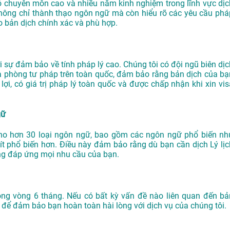
độ chuyên môn cao và nhiều năm kinh nghiệm trong lĩnh vực dịc
hông chỉ thành thạo ngôn ngữ mà còn hiểu rõ các yêu cầu phá
ảo bản dịch chính xác và phù hợp.
sự đảm bảo về tính pháp lý cao. Chúng tôi có đội ngũ biên dịc
à phòng tư pháp trên toàn quốc, đảm bảo rằng bản dịch của bạ
i, có giá trị pháp lý toàn quốc và được chấp nhận khi xin vis
gữ
ho hơn 30 loại ngôn ngữ, bao gồm các ngôn ngữ phổ biến nh
ít phổ biến hơn. Điều này đảm bảo rằng dù bạn cần dịch Lý lịc
ng đáp ứng mọi nhu cầu của bạn.
ong vòng 6 tháng. Nếu có bất kỳ vấn đề nào liên quan đến bả
 để đảm bảo bạn hoàn toàn hài lòng với dịch vụ của chúng tôi.