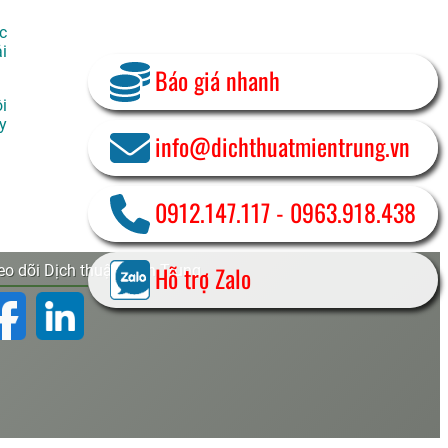
c
i
Báo giá nhanh
i
y
info@dichthuatmientrung.vn
0912.147.117
-
0963.918.438
Hỗ trợ Zalo
o dõi Dịch thuật Miền Trung