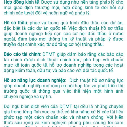
Hợp đồng kinh tế
: Được sử dụng như nền tảng pháp lý cho
mọi giao dịch thương mại, hợp đồng kinh tế đòi hỏi sự
chính xác tuyệt đối về ngôn ngữ và pháp lý.
Hồ sơ thầu
: phục vụ trong quá trình đấu thầu các dự án,
đặc biệt là các dự án quốc tế. Việc dịch thuật hồ sơ thầu
giúp doanh nghiệp tiếp cận các cơ hội đấu thầu ở nước
ngoài, đảm bảo mọi thông tin kỹ thuật và pháp lý được
truyền đạt chính xác, từ đó tăng cơ hội trúng thầu.
Báo cáo tài chính
: DTMT giúp đảm bảo rằng các báo cáo
tài chính được dịch thuật chính xác, phù hợp với chuẩn
mực kế toán quốc tế, hỗ trợ doanh nghiệp trong các hoạt
động kiểm toán, đầu tư, và báo cáo với đối tác quốc tế.
Hồ sơ năng lực doanh nghiệp
: Dịch thuật hồ sơ năng lực
giúp doanh nghiệp mở rộng cơ hội hợp tác và phát triển thị
trường quốc tế thông qua việc thể hiện một hình ảnh
chuyên nghiệp và uy tín.
Đội ngũ biên dịch viên của DTMT tại đều là những chuyên
gia trong từng lĩnh vực cụ thể, có khả năng xử lý các tài liệu
phức tạp một cách chuẩn xác và nhanh chóng. Với kiến
thức sâu rộng và kinh nghiệm phong phú, chúng tôi cam