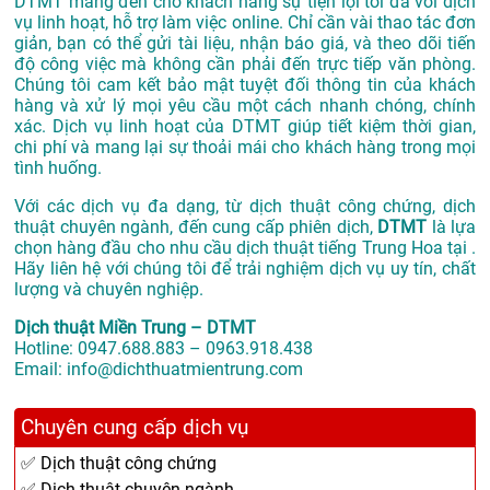
DTMT mang đến cho khách hàng sự tiện lợi tối đa với dịch
vụ linh hoạt, hỗ trợ làm việc online. Chỉ cần vài thao tác đơn
giản, bạn có thể gửi tài liệu, nhận báo giá, và theo dõi tiến
độ công việc mà không cần phải đến trực tiếp văn phòng.
Chúng tôi cam kết bảo mật tuyệt đối thông tin của khách
hàng và xử lý mọi yêu cầu một cách nhanh chóng, chính
xác. Dịch vụ linh hoạt của DTMT giúp tiết kiệm thời gian,
chi phí và mang lại sự thoải mái cho khách hàng trong mọi
tình huống.
Với các dịch vụ đa dạng, từ dịch thuật công chứng, dịch
thuật chuyên ngành, đến cung cấp phiên dịch,
DTMT
là lựa
chọn hàng đầu cho nhu cầu dịch thuật tiếng Trung Hoa tại .
Hãy liên hệ với chúng tôi để trải nghiệm dịch vụ uy tín, chất
lượng và chuyên nghiệp.
Dịch thuật Miền Trung – DTMT
Hotline: 0947.688.883 – 0963.918.438
Email: info@dichthuatmientrung.com
Chuyên cung cấp dịch vụ
✅ Dịch thuật công chứng
✅ Dịch thuật chuyên ngành