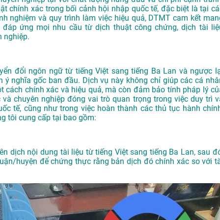
ật chính xác trong bối cảnh hội nhập quốc tế, đặc biệt là tại cá
 kinh nghiệm và quy trình làm việc hiệu quả, DTMT cam kết man
đáp ứng mọi nhu cầu từ dịch thuật công chứng, dịch tài liệ
 nghiệp.
uyển đổi ngôn ngữ từ tiếng Việt sang tiếng Ba Lan và ngược lạ
n ý nghĩa gốc ban đầu. Dịch vụ này không chỉ giúp các cá nhâ
một cách chính xác và hiệu quả, mà còn đảm bảo tính pháp lý củ
ác và chuyên nghiệp đóng vai trò quan trọng trong việc duy trì v
uốc tế, cũng như trong việc hoàn thành các thủ tục hành chính
ng tôi cung cấp tại bao gồm:
n dịch nội dung tài liệu từ tiếng Việt sang tiếng Ba Lan, sau đó
uận/huyện để chứng thực rằng bản dịch đó chính xác so với tà