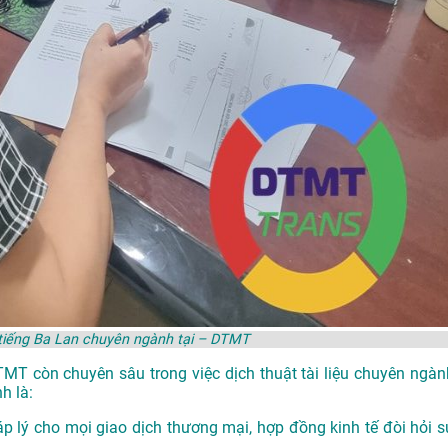
 tiếng Ba Lan chuyên ngành tại – DTMT
DTMT còn chuyên sâu trong việc dịch thuật tài liệu chuyên ngàn
h là:
p lý cho mọi giao dịch thương mại, hợp đồng kinh tế đòi hỏi s