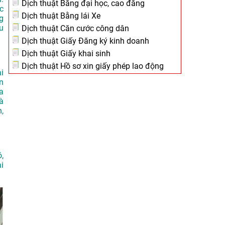
Dịch thuật Bằng đại học, cao đẳng
c
Dịch thuật Bằng lái Xe
g
u
Dịch thuật Căn cước công dân
Dịch thuật Giấy Đăng ký kinh doanh
Dịch thuật Giấy khai sinh
Dịch thuật Hồ sơ xin giấy phép lao động
i
n
a
à
,
,
i