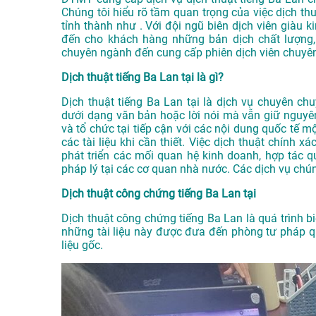
Chúng tôi hiểu rõ tầm quan trọng của việc dịch thu
tỉnh thành như . Với đội ngũ biên dịch viên giàu
đến cho khách hàng những bản dịch chất lượng, 
chuyên ngành đến cung cấp phiên dịch viên chuyên
Dịch thuật tiếng Ba Lan tại là gì?
Dịch thuật tiếng Ba Lan tại là dịch vụ chuyên ch
dưới dạng văn bản hoặc lời nói mà vẫn giữ nguyê
và tổ chức tại tiếp cận với các nội dung quốc tế 
các tài liệu khi cần thiết. Việc dịch thuật chính x
phát triển các mối quan hệ kinh doanh, hợp tác q
pháp lý tại các cơ quan nhà nước. Các dịch vụ chú
Dịch thuật công chứng tiếng Ba Lan tại
Dịch thuật công chứng tiếng Ba Lan là quá trình biê
những tài liệu này được đưa đến phòng tư pháp q
liệu gốc.