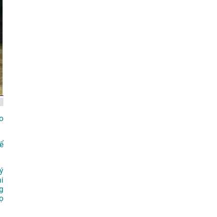
o
ể
ý
i
g
ọ