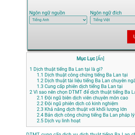
Ngôn ngữ nguồn
Ngôn ngữ đích
Mục Lục
[
Ẩn
]
1
Dịch thuật tiếng Ba Lan tại là gì?
1.1
Dịch thuật công chứng tiếng Ba Lan tại
1.2
Dịch thuật tài liệu tiếng Ba Lan chuyên ng
1.3
Cung cấp phiên dịch tiếng Ba Lan tại
2
Vì sao nên chọn DTMT để dịch thuật tiếng Ba La
2.1
Đội ngũ biên dịch viên chuyên môn cao
2.2
Đội ngũ phiên dịch có kinh nghiệm
2.3
Khả năng dịch thuật với khối lượng lớn
2.4
Bản dịch công chứng tiếng Ba Lan pháp lý
2.5
Dịch vụ linh hoạt
DTMT cung cấp dịch vụ dịch thuật tiếng Ba Lan ch