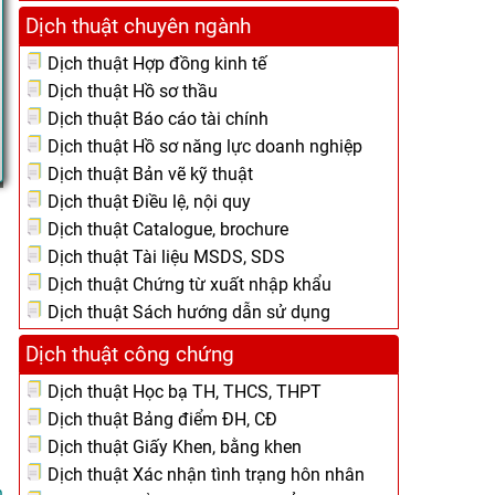
Dịch thuật chuyên ngành
Dịch thuật Hợp đồng kinh tế
Dịch thuật Hồ sơ thầu
Dịch thuật Báo cáo tài chính
Dịch thuật Hồ sơ năng lực doanh nghiệp
Dịch thuật Bản vẽ kỹ thuật
Dịch thuật Điều lệ, nội quy
Dịch thuật Catalogue, brochure
Dịch thuật Tài liệu MSDS, SDS
Dịch thuật Chứng từ xuất nhập khẩu
Dịch thuật Sách hướng dẫn sử dụng
Dịch thuật công chứng
Dịch thuật Học bạ TH, THCS, THPT
Dịch thuật Bảng điểm ĐH, CĐ
Dịch thuật Giấy Khen, bằng khen
Dịch thuật Xác nhận tình trạng hôn nhân
.