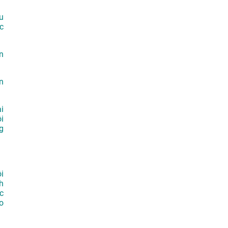
u
c
n
n
i
i
g
i
h
c
o