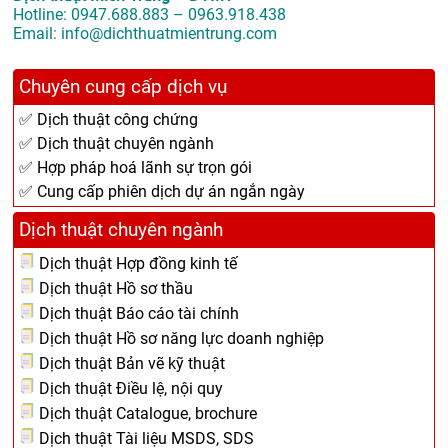
Hotline: 0947.688.883 – 0963.918.438
Email: info@dichthuatmientrung.com
Chuyên cung cấp dịch vụ
✅ Dịch thuật công chứng
✅ Dịch thuật chuyên ngành
✅ Hợp pháp hoá lãnh sự trọn gói
✅ Cung cấp phiên dịch dự án ngắn ngày
Dịch thuật chuyên ngành
Dịch thuật Hợp đồng kinh tế
Dịch thuật Hồ sơ thầu
Dịch thuật Báo cáo tài chính
Dịch thuật Hồ sơ năng lực doanh nghiệp
Dịch thuật Bản vẽ kỹ thuật
Dịch thuật Điều lệ, nội quy
Dịch thuật Catalogue, brochure
Dịch thuật Tài liệu MSDS, SDS