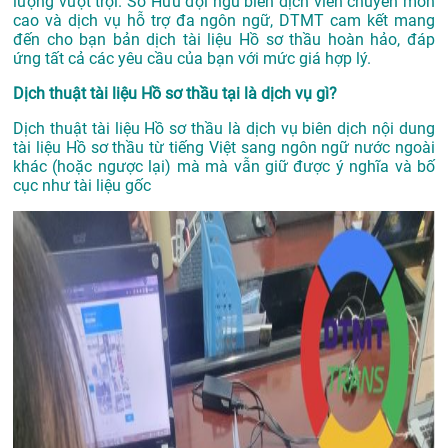
lượng vượt trội. Sở Hữu đội ngũ biên dịch viên chuyên môn
cao và dịch vụ hỗ trợ đa ngôn ngữ, DTMT cam kết mang
đến cho bạn bản dịch tài liệu Hồ sơ thầu hoàn hảo, đáp
ứng tất cả các yêu cầu của bạn với mức giá hợp lý.
Dịch thuật tài liệu Hồ sơ thầu tại là dịch vụ gì?
Dịch thuật tài liệu Hồ sơ thầu là dịch vụ biên dịch nội dung
tài liệu Hồ sơ thầu từ tiếng Việt sang ngôn ngữ nước ngoài
khác (hoặc ngược lại) mà mà vẫn giữ được ý nghĩa và bố
cục như tài liệu gốc