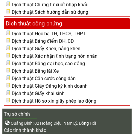
Dịch thuật Chứng từ xuất nhập khẩu
Dịch thuật Sách hướng dẫn sử dụng
Dịch thuật công chứng
Dịch thuật Học bạ TH, THCS, THPT
Dịch thuật Bảng điểm ĐH, CĐ
Dịch thuật Giấy Khen, bằng khen
Dịch thuật Xác nhận tình trạng hôn nhân
Dịch thuật Bằng đại học, cao đẳng
Dịch thuật Bằng lái Xe
Dịch thuật Căn cước công dân
Dịch thuật Giấy Đăng ký kinh doanh
Dịch thuật Giấy khai sinh
Dịch thuật Hồ sơ xin giấy phép lao động
Trụ sở chính
Quảng Bình: 02 Hoàng Diệu, Nam Lý, Đồng Hới
Các tỉnh thành khác