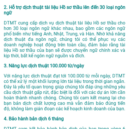
2. Hỗ trợ dịch thuật tài liệu Hồ sơ thầu lên đến 30 loại ngôn
ngữ
DTMT cung cấp dịch vụ dịch thuật tài liệu Hồ sơ thầu cho
hơn 30 loại ngôn ngữ khác nhau, bao gồm các ngôn ngữ
phổ biến như tiếng Anh, Nhật, Trung, và Hàn. Nhờ khả năng
dịch thuật đa ngôn ngữ, chúng tôi có thể phục vụ các
doanh nghiệp hoạt động trên toàn cầu, đảm bảo rằng tài
liệu Hồ sơ thầu của bạn sẽ được chuyển ngữ chính xác và
kịp thời, bất kể ngôn ngữ nguồn và đích.
3. Năng lực dịch thuật 100.000 từ/ngày
Với năng lực dịch thuật đạt tới 100.000 từ mỗi ngày, DTMT
có thể xử lý một khối lượng lớn tài liệu trong thời gian ngắn.
Đây là yếu tố quan trọng giúp chúng tôi đáp ứng những yêu
cầu dịch thuật gấp rút, đặc biệt là đối với các dự án lớn cần
hoàn thành nhanh chóng. Chúng tôi cam kết mang lại cho
bạn bản dịch chất lượng cao mà vẫn đảm bảo đúng tiến
độ, không làm gián đoạn các kế hoạch kinh doanh của bạn.
4. Bảo hành bản dịch 6 tháng
DTMT cam kết bảo hành bản dịch của bạn trong vòng 6