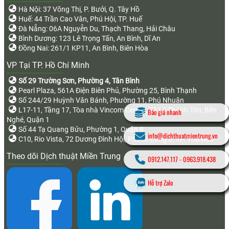
Hà Nội: 37 Võng Thị, P. Bưởi, Q. Tây Hồ
Huế: 44 Trần Cao Vân, Phú Hội, TP. Huế
Đà Nẵng: 06A Nguyễn Du, Thạch Thang, Hải Châu
Bình Dương: 123 Lê Trọng Tấn, An Bình, Dĩ An
Đồng Nai: 261/1 KP11, An Bình, Biên Hòa
VP Tại TP. Hồ Chí Minh
Số 29 Trường Sơn, Phường 4, Tân Bình
Pearl Plaza, 561A Điện Biên Phủ, Phường 25, Bình Thạnh
Số 244/29 Huỳnh Văn Bánh, Phường 11, Phú Nhuận
L17-11, Tầng 17, Tòa nhà Vincom Center, 72 Lê Thánh Tôn, Bến
Báo giá nhanh
Nghé, Quận 1
Số 44 Tạ Quang Bửu, Phường 1, Quận 8
info@dichthuatmientrung.vn
C10, Rio Vista, 72 Dương Đình Hội, Phước Long B, TP. Thủ Đức
Theo dõi Dịch thuật Miền Trung
0912.147.117
-
0963.918.438
Hỗ trợ Zalo